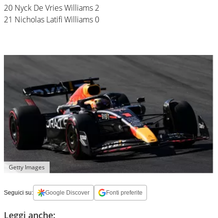
20 Nyck De Vries Williams 2
21 Nicholas Latifi Williams 0
Getty Images
Seguici su:
Google Discover
Fonti preferite
Leggi anche: