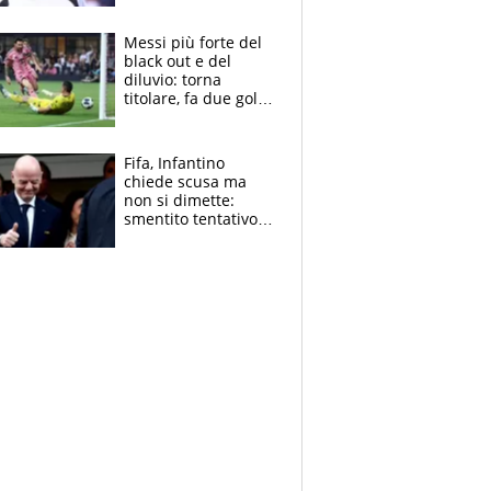
Pagheremo la
multa"
Messi più forte del
black out e del
diluvio: torna
titolare, fa due gol e
un assist e trascina
l'Inter Miami, altro
che ritiro
Fifa, Infantino
chiede scusa ma
non si dimette:
smentito tentativo di
corruzione al
Marocco