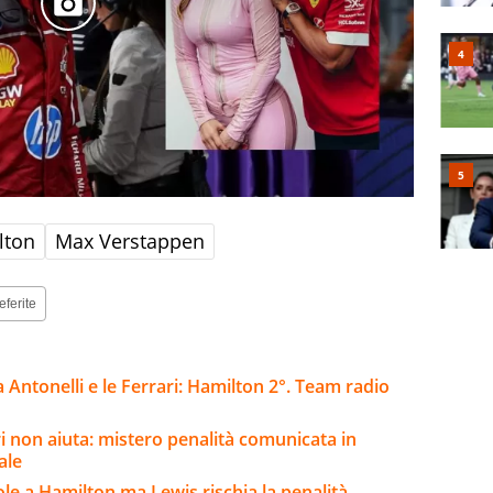
lton
Max Verstappen
eferite
Antonelli e le Ferrari: Hamilton 2°. Team radio
ri non aiuta: mistero penalità comunicata in
ale
le a Hamilton ma Lewis rischia la penalità.