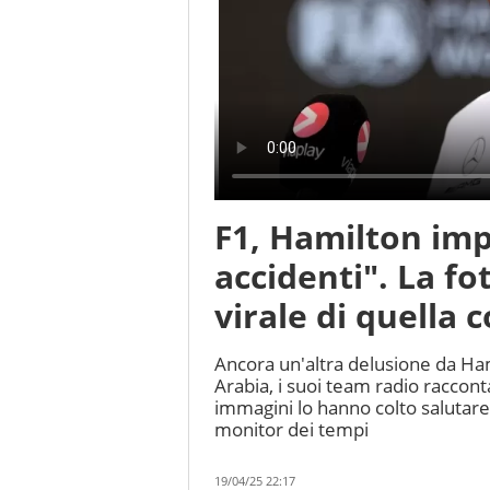
F1, Hamilton imp
accidenti". La fo
virale di quella 
Ancora un'altra delusione da Hami
Arabia, i suoi team radio raccont
immagini lo hanno colto salutar
monitor dei tempi
19/04/25 22:17