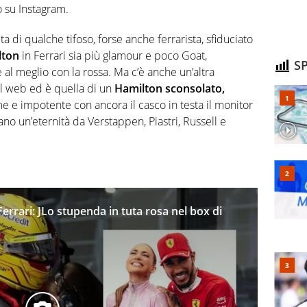
o su Instagram.
 di qualche tifoso, forse anche ferrarista, sfiduciato
lton
in Ferrari sia più glamour e poco Goat,
SP
l meglio con la rossa. Ma c’è anche un’altra
el web ed è quella di un
Hamilton sconsolato,
me e impotente con ancora il casco in testa il monitor
no un’eternità da Verstappen, Piastri, Russell e
errari: JLo stupenda in tuta rosa nel box di