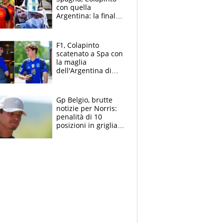
con quella
Argentina: la finale
Mondiale si gioca a
Spa e Alonso non
vede l'ora
F1, Colapinto
scatenato a Spa con
la maglia
dell'Argentina di
Messi punge la
Spagna: "Capiranno
le parolacce"
Gp Belgio, brutte
notizie per Norris:
penalità di 10
posizioni in griglia,
la scelta dolorosa
ma obbligata di
McLaren