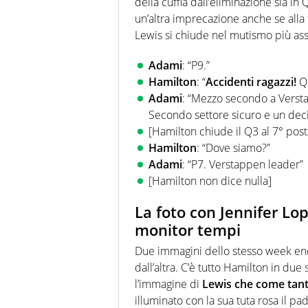
della cuffia dall’eliminazione sia in
un’altra imprecazione anche se alla
Lewis si chiude nel mutismo più ass
Adami
: “P9.”
Hamilton
: “
Accidenti ragazzi!
Qu
Adami
: “Mezzo secondo a Verst
Secondo settore sicuro e un deci
[Hamilton chiude il Q3 al 7° post
Hamilton
: “Dove siamo?”
Adami
: “P7. Verstappen leader”
[Hamilton non dice nulla]
La foto con Jennifer Lop
monitor tempi
Due immagini dello stesso week end,
dall’altra. C’è tutto Hamilton in due
l’immagine di
Lewis che come tanti
illuminato con la sua tuta rosa il p