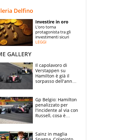
STORIE
lleria Delfino
SPECIALI
Investire in oro
L’oro torna
ESPERTI
protagonista tra gli
investimenti sicuri
LEGGI
CONTATTI
ME GALLERY
Il capolavoro di
Verstappen su
Hamilton è già il
sorpasso dell'anno:
che smacco Lewis,
come Abu Dhabi
2021
Gp Belgio: Hamilton
penalizzato per
l'incidente al via con
Russell, cosa è
successo. Mercedes
out, 5" a Lewis
Sainz in maglia
Spagna, Colapinto