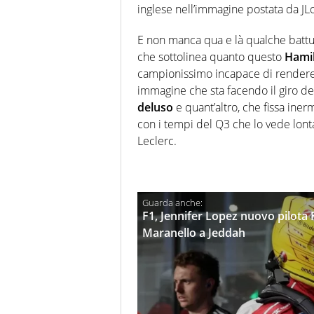
inglese nell’immagine postata da JL
E non manca qua e là qualche battuta
che sottolinea quanto questo
Hami
campionissimo incapace di rendere a
immagine che sta facendo il giro d
deluso
e quant’altro, che fissa iner
con i tempi del Q3 che lo vede lonta
Leclerc.
F1, Jennifer Lopez nuovo pilota F
Maranello a Jeddah