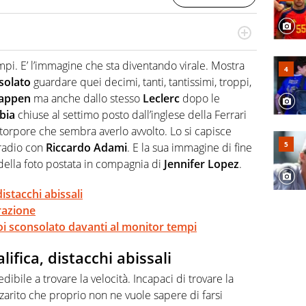
do si accendono i motori, lui sgasa, impenna, derapa. E
podio
mpi. E’ l’immagine che sta diventando virale. Mostra
solato
guardare quei decimi, tanti, tantissimi, troppi,
tappen
ma anche dallo stesso
Leclerc
dopo le
bia
chiuse al settimo posto dall’inglese della Ferrari
 torpore che sembra averlo avvolto. Lo si capisce
 radio con
Riccardo Adami
. E la sua immagine di fine
e della foto postata in compagnia di
Jennifer Lopez
.
istacchi abissali
razione
oi sconsolato davanti al monitor tempi
ifica, distacchi abissali
dibile a trovare la velocità. Incapaci di trovare la
zarito che proprio non ne vuole sapere di farsi