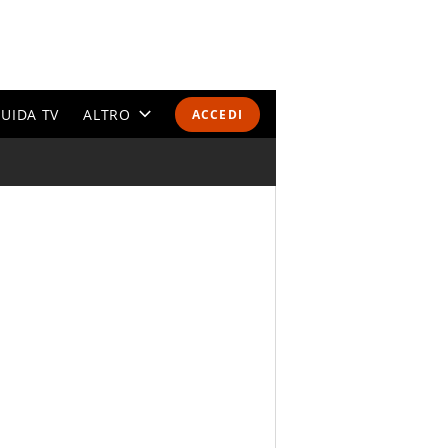
UIDA TV
ALTRO
ACCEDI
CALENDARI E CLASSIFICHE
ALTRI SPORT
MONDIALI 2026
OLIMPIADI
GOSSIP
LIFESTYLE