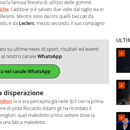
sa la famosa finestra di utilizzo delle gomme.
iche
. Laddove si è salvato due volte dal taglio sia in
llesimi. Mentre sono decimi quelli beccati da
ndo, e da
Leclerc
, mezzo secondo, il suo compagno
ULTI
o su ultime news di sport, risultati ed eventi
ti al nostro canale
WhatsApp
ra nel canale WhatsApp
la disperazione
milton
la si era percepita già nelle fp3 con la prima
e di pista Riccardo Adami gli ha ricordato il
 migliori, quel maledetto primo settore dove la
fa una fatica maledetta.