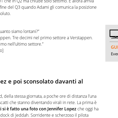
 Q1 che in Q2 ma chiude solo settimo. E allora arriva
 fine del Q3 quando Adami gli comunica la posizione
oluto.
anto siamo lontani?”
appen. Tre decimi nel primo settore a Verstappen.
mo nell’ultimo settore.”
GUI
o]
Even
ez e poi sconsolato davanti al
 della stessa giornata, a poche ore di distanza l’una
 scatti che stanno diventando virali in rete. La prima è
 si è fatto una foto con Jennifer Lopez
che oggi ha
addock di Jeddah. Sorridente e scherzoso il pilota