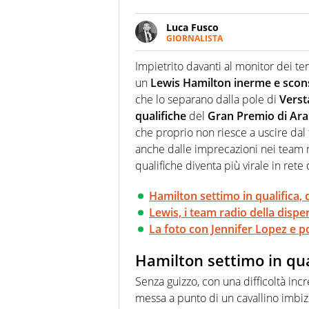
Luca Fusco
GIORNALISTA
Giornalista multimediale. Quan
spesso e volentieri finisce sul 
Impietrito davanti al monitor dei te
un
Lewis Hamilton inerme e scon
che lo separano dalla pole di
Vers
qualifiche
del
Gran Premio di Ara
che proprio non riesce a uscire dal
anche dalle imprecazioni nei team
qualifiche diventa più virale in ret
Hamilton settimo in qualifica, d
Lewis, i team radio della dispe
La foto con Jennifer Lopez e p
Hamilton settimo in qual
Senza guizzo, con una difficoltà incre
messa a punto di un cavallino imbiz