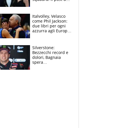
figlio di Amadeus e
Sanremo sullo
sfondo
Italvolley, Velasco
come Phil Jackson:
due libri per ogni
azzurra agli Europei.
Quello per Sylla è
“geniale”
Silverstone:
Bezzecchi record e
dolori, Bagnaia
spera
nell'antidolorifico,
Marquez si tira fuori
e vota Aprilia