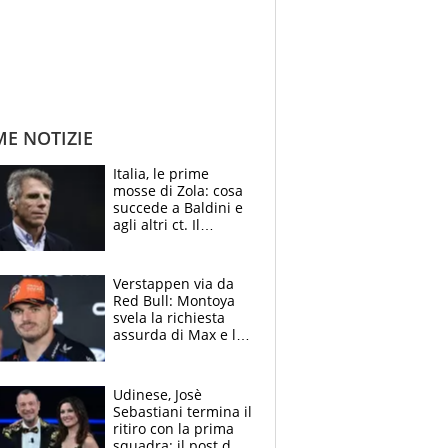
ME NOTIZIE
Italia, le prime
mosse di Zola: cosa
succede a Baldini e
agli altri ct. Il
Borussia tenta un
altro sgarbo agli
azzurri
Verstappen via da
Red Bull: Montoya
svela la richiesta
assurda di Max e lo
avverte: “Sicuro
Mercedes e
McLaren siano
Udinese, Josè
meglio?”
Sebastiani termina il
ritiro con la prima
squadra: il post del