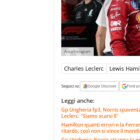
Ansa/Instagram
Charles Leclerc
Lewis Hami
Seguici su:
Google Discover
Fonti pr
Leggi anche:
Gp Ungheria fp3, Norris spaventa 
Leclerc: "Siamo scarsi lì"
Hamilton quanti errori e la Ferra
ritardo, così non si vince il mondi
Gp Ungheria: Norris strappa la po