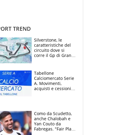
ORT TREND
Silverstone, le
caratteristiche del
circuito dove si
corre il Gp di Gran
Bretagna del
Motomondiale
Tabellone
Calciomercato Serie
A. Movimenti,
acquisti e cessioni:
estate 2026-27
Como da Scudetto,
anche Chalobah e
Yan Couto da
Fabregas. "Fair Play
Finanziario?