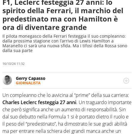
F1, Leclerc festeggia 27 anni: lo
spirito della Ferrari, il marchio del
predestinato ma con Hamilton è
ora di diventare grande
Il pilota monegasco della Ferrari festeggia il suo compleanno:
dalla prossima stagione con l’arrivo di Lewis Hamilton a
Maranello ci sarà una nuova sfida. Ma i tifosi della Rossa sono
dalla sua parte
16/10/24 11:32
Gerry Capasso
GIORNALISTA
Per lui gli sport americani non hanno segreti: basket,
football, baseball e la capacità innata di trovare la notizia
Un compleanno che lo avvicina al “prime” della sua carriera:
dove altri non vedono granché
Charles Leclerc festeggia 27 anni
. Un traguardo importante
che però significa anche un aumento di responsabilità. Sin
dal suo debutto nella Formula 1 si è portato dietro il ruolo e
il peso del “predestinato”, ha dimostrato le sue gradi abilità
ma per entrare nella schiera dei grandi manca anche un