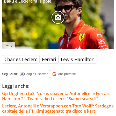
Baku e Leclerc fa la pole
Getty
Charles Leclerc
Ferrari
Lewis Hamilton
Seguici su:
Google Discover
Fonti preferite
Leggi anche:
Gp Ungheria fp3, Norris spaventa Antonelli e le Ferrari:
Hamilton 2°. Team radio Leclerc: "Siamo scarsi lì"
Leclerc, Antonelli e Verstappen con Toto Wolff: Sardegna
capitale della F1, Kimi scatenato tra disco e kart