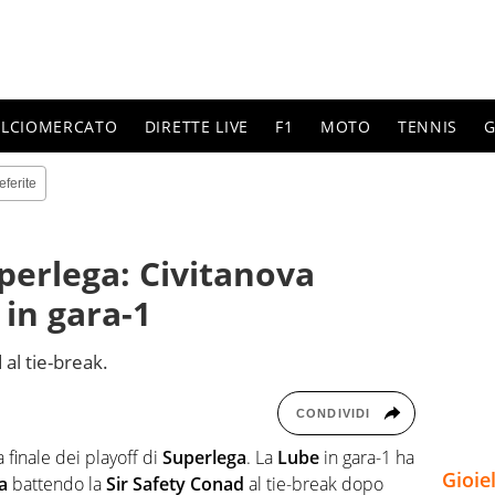
ALCIOMERCATO
DIRETTE LIVE
F1
MOTO
TENNIS
G
eferite
uperlega: Civitanova
in gara-1
 al tie-break.
CONDIVIDI
 finale dei playoff di
Superlega
. La
Lube
in gara-1 ha
Gioie
a
battendo la
Sir Safety Conad
al tie-break dopo