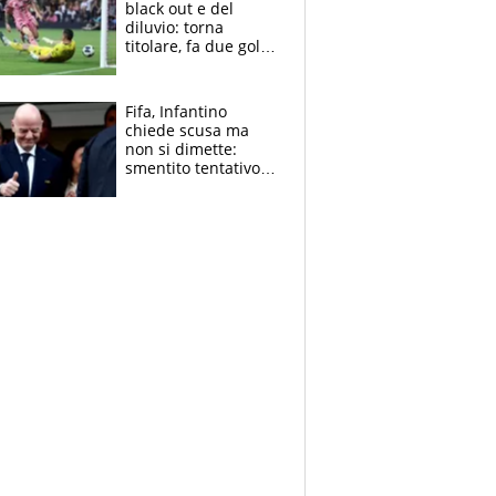
black out e del
diluvio: torna
titolare, fa due gol e
un assist e trascina
l'Inter Miami, altro
che ritiro
Fifa, Infantino
chiede scusa ma
non si dimette:
smentito tentativo di
corruzione al
Marocco