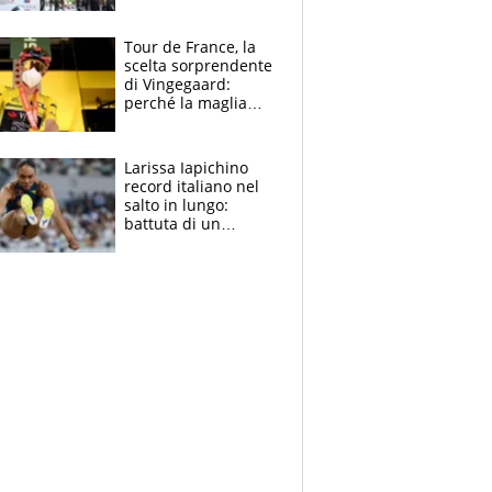
rito della Norvegia
di Haaland e
compagni
Tour de France, la
scelta sorprendente
di Vingegaard:
perché la maglia
gialla indossa la
mascherina, il
rischio da evitare
Larissa Iapichino
record italiano nel
salto in lungo:
battuta di un
centimetro mamma
Fiona May