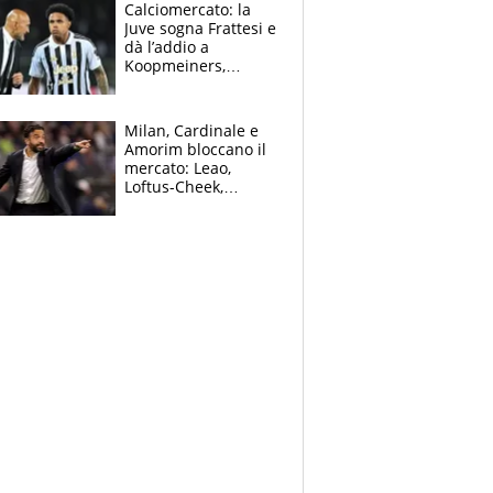
solo 1,4 milioni
Calciomercato: la
all'anno
Juve sogna Frattesi e
dà l’addio a
Koopmeiners,
Romero si allontana
dall’Inter, Fiorentina
scatenata
Milan, Cardinale e
Amorim bloccano il
mercato: Leao,
Loftus-Cheek,
Estupinian e
Gimenez in bilico,
Soulè e Osorio nel
mirino