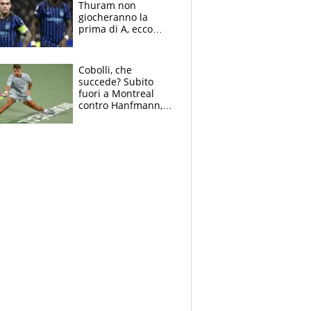
Thuram non
giocheranno la
prima di A, ecco
perchè. Tutto sulle
spalle di Pio
Esposito ma la
Cobolli, che
garanzia è Stankovic
succede? Subito
fuori a Montreal
contro Hanfmann,
per Flavio è tutta
colpa della tosse