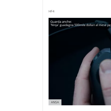
HF4
'Ninja' guadagna 500mila dollari al mese p
ANSA