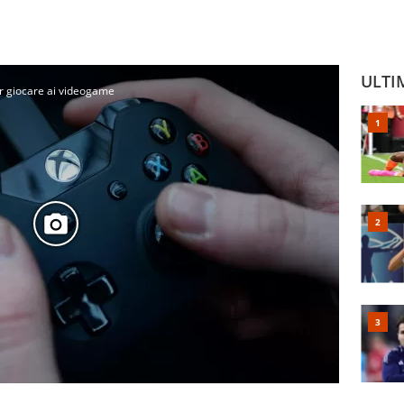
ULTI
er giocare ai videogame