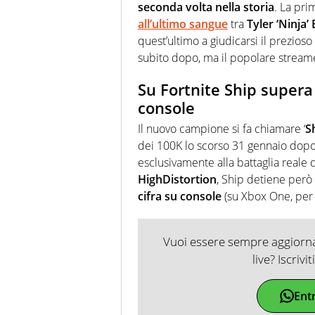
seconda volta nella storia
. La pri
all’ultimo sangue
tra
Tyler
‘Ninja’
quest’ultimo a giudicarsi il prezios
subito dopo, ma il popolare stream
Su Fortnite Ship supera 
console
Il nuovo campione si fa chiamare ‘
S
dei 100K lo scorso 31 gennaio dopo
esclusivamente alla battaglia reale 
HighDistortion
, Ship detiene però
cifra su console
(su Xbox One, per 
Vuoi essere sempre aggiornat
live? Iscrivi
Ent