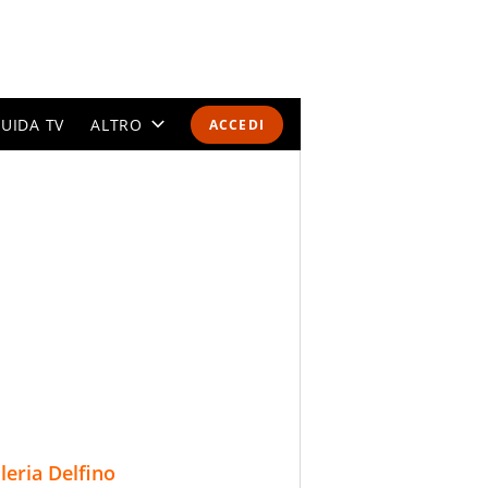
UIDA TV
ALTRO
ACCEDI
CALENDARI E CLASSIFICHE
ALTRI SPORT
MONDIALI 2026
OLIMPIADI
GOSSIP
LIFESTYLE
lleria Delfino