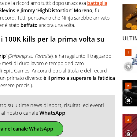
ma ce la ricordiamo tutti: dopo un’accesa
battaglia
Blevins
e Jimmy ‘
HighDistortion
’ Moreno,
fu
o record. Tutti pensavano che Ninja sarebbe arrivato
er è stato
beffato
ancora una volta.
i 100K kills per la prima volta su
ULTI
hip
’
(Shipings
su
Fortnite
), e ha raggiunto il traguardo
 mesi di duro lavoro e tempo dedicato
di Epic Games. Ancora dietro al titolare del record
 un primato diverso:
è il primo a superare la fatidica
essere precisi).
o su ultime news di sport, risultati ed eventi
ti al nostro canale
WhatsApp
ra nel canale WhatsApp