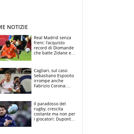
ME NOTIZIE
Real Madrid senza
freni: l’acquisto
record di Diomande
che batte Zidane e
Ronaldo. Vinicius
rinnova: le cifre
Cagliari, sul caso
Sebastiano Esposito
irrompe anche
Fabrizio Corona:
“Ecco cosa è
successo, ho le
prove”
Il paradosso del
rugby, crescita
costante ma non per
i giocatori: Dupont
(il più pagato al
mondo) guadagna