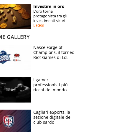
STORIE
Investire in oro
L’oro torna
SPECIALI
protagonista tra gli
investimenti sicuri
LEGGI
ESPERTI
ME GALLERY
CONTATTI
Nasce Forge of
Champions, il torneo
Riot Games di LoL
I gamer
professionisti più
ricchi del mondo
Cagliari eSports, la
sezione digitale del
club sardo