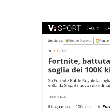
CALCIO
C
Seguici su:
Google Discover
Fonti pr
ESPORT
Fortnite, battuta
soglia dei 100K ki
Su Fortnite Battle Royale la sogl
volta da Ship, il nuovo recordma
11/02/19 12:30
Il traguardo dei 100mila kills in
Fort