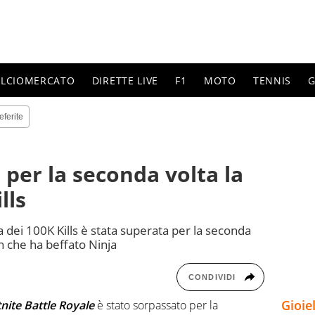
ALCIOMERCATO
DIRETTE LIVE
F1
MOTO
TENNIS
G
eferite
 per la seconda volta la
lls
ia dei 100K Kills è stata superata per la seconda
n che ha beffato Ninja
CONDIVIDI
Gioie
nite Battle Royale
è stato sorpassato per la