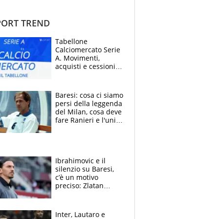
ORT TREND
Tabellone
Calciomercato Serie
A. Movimenti,
acquisti e cessioni:
estate 2026-27
Baresi: cosa ci siamo
persi della leggenda
del Milan, cosa deve
fare Ranieri e l'unico
neo di una carriera
immacolata
Ibrahimovic e il
silenzio su Baresi,
c’è un motivo
preciso: Zlatan
segnato dalla
tragedia del fratello
e dalla morte di
Inter, Lautaro e
Raiola