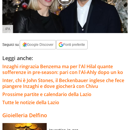
IPA
Seguici su:
Google Discover
Fonti preferite
Leggi anche:
Inzaghi ringrazia Benzema ma per l'Al Hilal quante
sofferenze in pre-season: pari con l'Al-Ahly dopo un ko
Inter, chi è John Stones, il Beckenbauer inglese che fece
piangere Inzaghi e dove giocherà con Chivu
Prossime partite e calendario della Lazio
Tutte le notizie della Lazio
Gioielleria Delfino