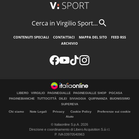
Cerca in Virgilio Sport...
CONTENUTI SPECIALI
CONTATTACI
MAPPA DEL SITO
FEED RSS
ARCHIVIO
LIBERO
VIRGILIO
PAGINEGIALLE
PAGINEGIALLE SHOP
PGCASA
PAGINEBIANCHE
TUTTOCITTÀ
DILEI
SIVIAGGIA
QUIFINANZA
BUONISSIMO
SUPEREVA
Chi siamo
Note Legali
Privacy
Cookie Policy
Preferenze sui cookie
Aiuto
© Italiaonline S.p.A. 2026
Direzione e coordinamento di Libero Acquisition S.á r.l.
P. IVA 03970540963