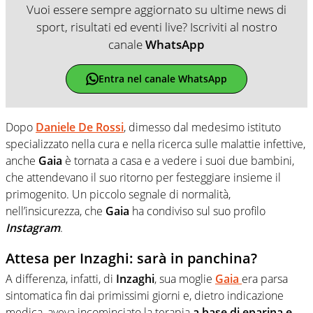
Vuoi essere sempre aggiornato su ultime news di
sport, risultati ed eventi live? Iscriviti al nostro
canale
WhatsApp
Entra nel canale WhatsApp
Dopo
Daniele De Rossi
, dimesso dal medesimo istituto
specializzato nella cura e nella ricerca sulle malattie infettive,
anche
Gaia
è tornata a casa e a vedere i suoi due bambini,
che attendevano il suo ritorno per festeggiare insieme il
primogenito. Un piccolo segnale di normalità,
nell’insicurezza, che
Gaia
ha condiviso sul suo profilo
Instagram
.
Attesa per Inzaghi: sarà in panchina?
A differenza, infatti, di
Inzaghi
, sua moglie
Gaia
era parsa
sintomatica fin dai primissimi giorni e, dietro indicazione
medica, aveva incominciato la terapia
a base di eparina e