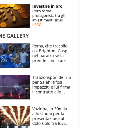
STORIE
Investire in oro
L’oro torna
SPECIALI
protagonista tra gli
investimenti sicuri
LEGGI
ESPERTI
ME GALLERY
CONTATTI
Roma, che tracollo
col Brighton: Gasp
nel baratro se la
prende con i suoi
cambiando tutti
Trabzonspor, delirio
per Salah: tifosi
impazziti e lui firma
il contratto allo
stadio
Vozinha, in 30mila
allo stadio per la
presentazione al
Colo-Colo tra luci,