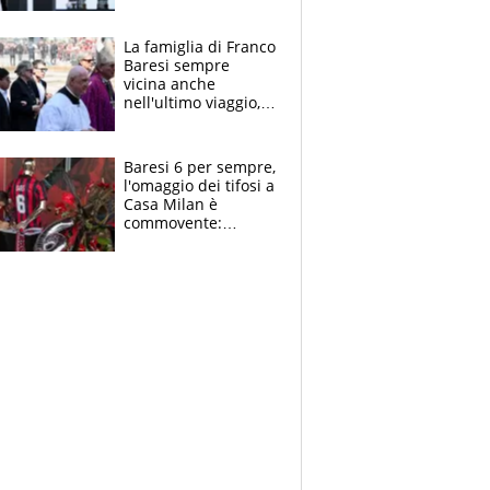
spettacolo, elicotteri
e paracadutisti
La famiglia di Franco
Baresi sempre
vicina anche
nell'ultimo viaggio,
la moglie Maura, i
figli e i suoi cari
circondati
Baresi 6 per sempre,
dall'affetto dei tifosi
l'omaggio dei tifosi a
Casa Milan è
commovente:
maglie, bandiere,
sciarpe, lacrime e
bigliettini