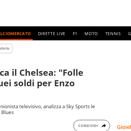
ALCIOMERCATO
DIRETTE LIVE
F1
MOTO
TENNIS
G
eferite
ca il Chelsea: "Folle
uei soldi per Enzo
ionista televisivo, analizza a Sky Sports le
 Blues
Gioie
CONDIVIDI