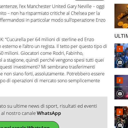
entenze, l’ex Manchester United Gary Neville – oggi
to – non ha risparmiato critiche al Chelsea per la
offermandosi in particolar modo sull’operazione Enzo
ULTI
: “Cucurella per 64 milioni di sterline ed Enzo
sterno e l’altro un regista. Il tetto per questo tipo di
0 milioni. Giocatori come Rodri, Fabinho,
a stagione, quindi perché vengono spesi tutti quei
 questi investimenti? Mi sembrano trasferimenti
he non siano forti, assolutamente. Potrebbero essere
o tipo di operazioni di mercato sono semplicemente
o su ultime news di sport, risultati ed eventi
ti al nostro canale
WhatsApp
ra nel canale WhatsApp