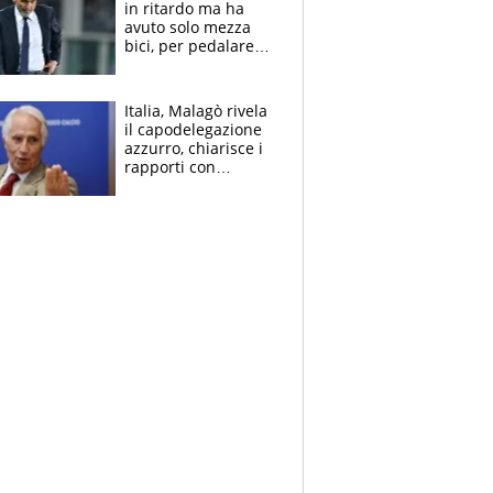
in ritardo ma ha
avuto solo mezza
bici, per pedalare
serve altro: i nodi
cruciali
Italia, Malagò rivela
il capodelegazione
azzurro, chiarisce i
rapporti con
Mancini e Conte e si
schiera su caso
Infantino