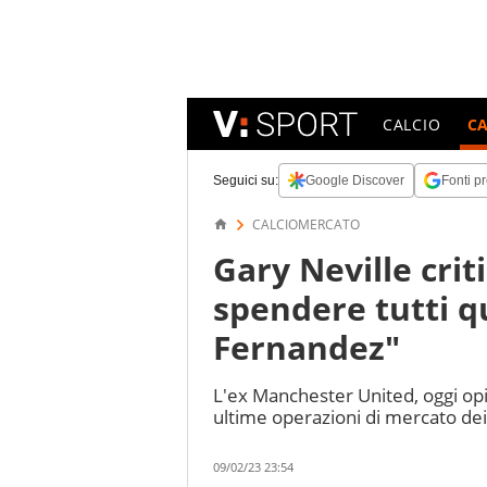
CALCIO
C
Seguici su:
Google Discover
Fonti pr
CALCIOMERCATO
Gary Neville criti
spendere tutti q
Fernandez"
L'ex Manchester United, oggi opin
ultime operazioni di mercato dei
09/02/23 23:54