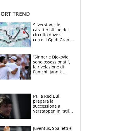
ORT TREND
Silverstone, le
caratteristiche del
circuito dove si
corre il Gp di Gran
Bretagna del
Motomondiale
“Sinner e Djokovic
sono ossessionati”,
la rivelazione di
Panichi. Jannik,
ansia per il
ginocchio e il rischio
agli US Open
F1, la Red Bull
prepara la
successione a
Verstappen in “stile
Antonelli”. Colapinto
derubato, che
attacco all’Italia
Juventus, Spalletti è