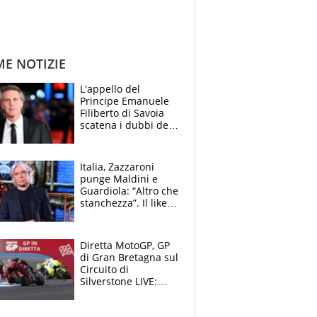
ME NOTIZIE
L'appello del
Principe Emanuele
Filiberto di Savoia
scatena i dubbi dei
tifosi: "E' una
trappola"
Italia, Zazzaroni
punge Maldini e
Guardiola: “Altro che
stanchezza”. Il like
di Mancini e le
polemiche sui social
Diretta MotoGP, GP
di Gran Bretagna sul
Circuito di
Silverstone LIVE:
Fernandez in fuga,
cade Bagnaia