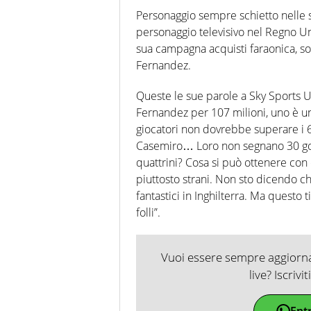
Personaggio sempre schietto nelle s
personaggio televisivo nel Regno Uni
sua campagna acquisti faraonica, s
Fernandez.
Queste le sue parole a Sky Sports UK
Fernandez per 107 milioni, uno è un e
giocatori non dovrebbe superare i 6
Casemiro… Loro non segnano 30 gol 
quattrini? Cosa si può ottenere con
piuttosto strani. Non sto dicendo c
fantastici in Inghilterra. Ma quest
folli”.
Vuoi essere sempre aggiornat
live? Iscrivi
Ent