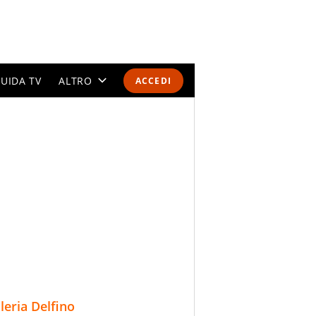
UIDA TV
ALTRO
ACCEDI
CALENDARI E CLASSIFICHE
ALTRI SPORT
MONDIALI 2026
OLIMPIADI
GOSSIP
LIFESTYLE
lleria Delfino