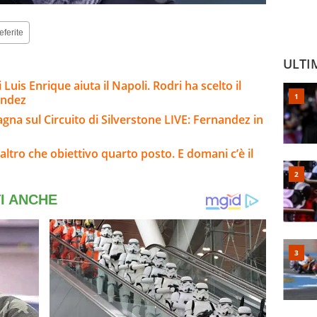
eferite
ULTI
 Luis Enrique aiuta il Napoli. Rodri ha scelto il
andez
na sul Circuito di Silverstone LIVE: Fernandez in
 altro che obiettivo quarto posto. E domani c’è il