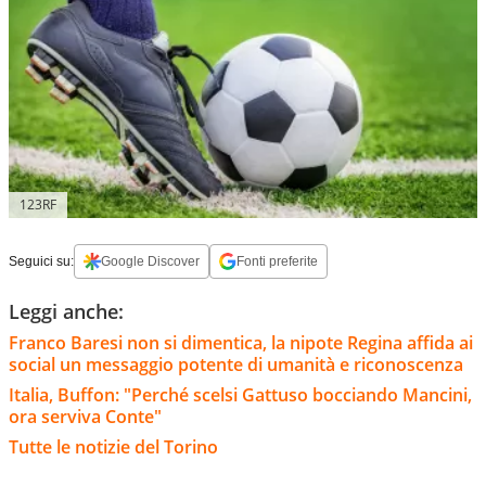
123RF
Seguici su:
Google Discover
Fonti preferite
Leggi anche:
Franco Baresi non si dimentica, la nipote Regina affida ai
social un messaggio potente di umanità e riconoscenza
Italia, Buffon: "Perché scelsi Gattuso bocciando Mancini,
ora serviva Conte"
Tutte le notizie del Torino