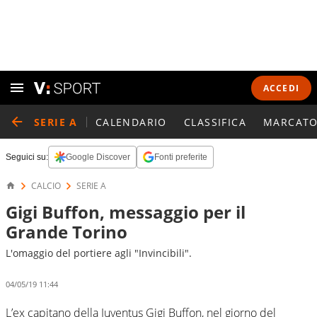
ACCEDI
SERIE A
CALENDARIO
CLASSIFICA
MARCATO
Seguici su:
Google Discover
Fonti preferite
CALCIO
SERIE A
Gigi Buffon, messaggio per il
Grande Torino
L'omaggio del portiere agli "Invincibili".
04/05/19 11:44
L’ex capitano della Juventus Gigi Buffon, nel giorno del