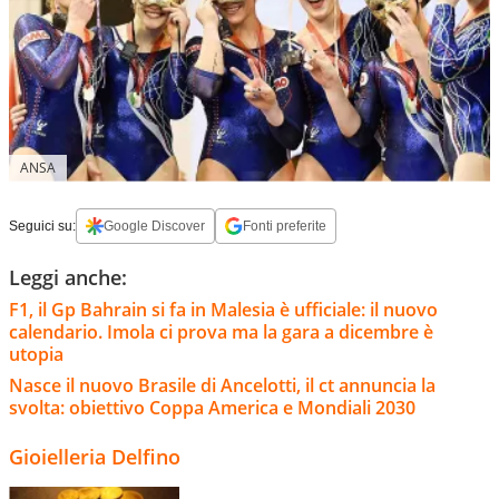
ANSA
Seguici su:
Google Discover
Fonti preferite
Leggi anche:
F1, il Gp Bahrain si fa in Malesia è ufficiale: il nuovo
calendario. Imola ci prova ma la gara a dicembre è
utopia
Nasce il nuovo Brasile di Ancelotti, il ct annuncia la
svolta: obiettivo Coppa America e Mondiali 2030
Gioielleria Delfino