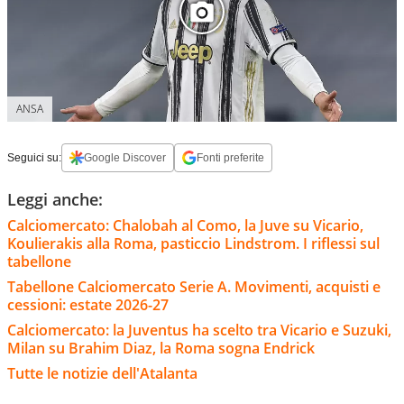
ANSA
Seguici su:
Google Discover
Fonti preferite
Leggi anche:
Calciomercato: Chalobah al Como, la Juve su Vicario,
Koulierakis alla Roma, pasticcio Lindstrom. I riflessi sul
tabellone
Tabellone Calciomercato Serie A. Movimenti, acquisti e
cessioni: estate 2026-27
Calciomercato: la Juventus ha scelto tra Vicario e Suzuki,
Milan su Brahim Diaz, la Roma sogna Endrick
Tutte le notizie dell'Atalanta