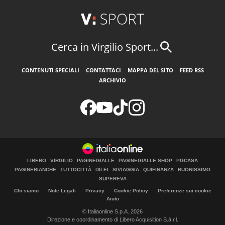
Cerca in Virgilio Sport...
CONTENUTI SPECIALI
CONTATTACI
MAPPA DEL SITO
FEED RSS
ARCHIVIO
LIBERO
VIRGILIO
PAGINEGIALLE
PAGINEGIALLE SHOP
PGCASA
PAGINEBIANCHE
TUTTOCITTÀ
DILEI
SIVIAGGIA
QUIFINANZA
BUONISSIMO
SUPEREVA
Chi siamo
Note Legali
Privacy
Cookie Policy
Preferenze sui cookie
Aiuto
© Italiaonline S.p.A. 2026
Direzione e coordinamento di Libero Acquisition S.á r.l.