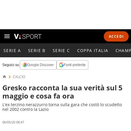
ACCEDI
SERIE A
SERIE B
SERIE C
COPPA ITALIA
CHAMP
Seguici su:
Google Discover
Fonti preferite
CALCIO
Gresko racconta la sua verità sul 5
maggio e cosa fa ora
L'ex terzino nerazzurro torna sulla gara che costò lo scudetto
nel 2002 contro la Lazio
06/05/20 08:47