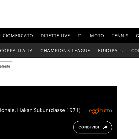
ALCIOMERCATO
DIRETTE LIVE
F1
MOTO
TENNIS
G
COPPA ITALIA
CHAMPIONS LEAGUE
EUROPA L.
CO
eferite
azionale, Hakan Sukur (classe 1971) è ancora
iocatore della storia calcistica della Turchia
CONDIVIDI