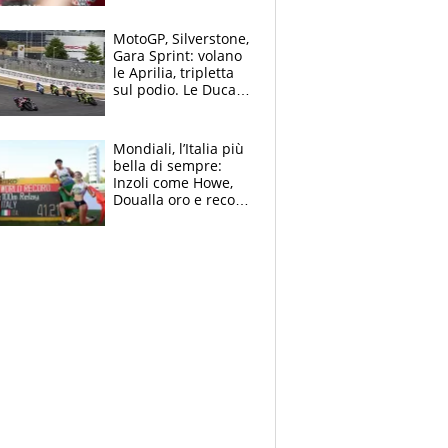
capire cosa è
successo”
MotoGP, Silverstone,
Gara Sprint: volano
le Aprilia, tripletta
sul podio. Le Ducati
crollano
Mondiali, l’Italia più
bella di sempre:
Inzoli come Howe,
Doualla oro e record
con la staffetta, Di
Fabio dominatrice