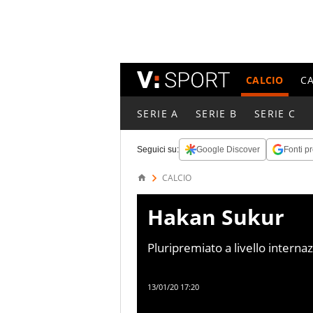
CALCIO
C
SERIE A
SERIE B
SERIE C
Seguici su:
Google Discover
Fonti pr
CALCIO
Hakan Sukur
Pluripremiato a livello intern
oggi considerato il più grande g
13/01/20 17:20