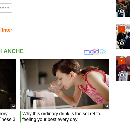
eferite
'Inter