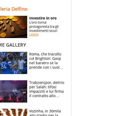
STORIE
lleria Delfino
SPECIALI
Investire in oro
L’oro torna
ESPERTI
protagonista tra gli
investimenti sicuri
LEGGI
CONTATTI
ME GALLERY
Roma, che tracollo
col Brighton: Gasp
nel baratro se la
prende con i suoi
cambiando tutti
Trabzonspor, delirio
per Salah: tifosi
impazziti e lui firma
il contratto allo
stadio
Vozinha, in 30mila
allo stadio per la