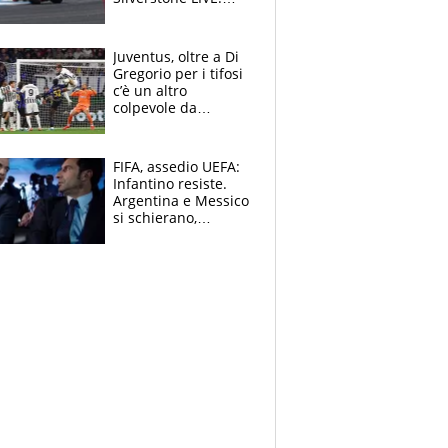
Aprilia vuole
un'altra impresa,
Ducati in affanno
Juventus, oltre a Di
Gregorio per i tifosi
c’è un altro
colpevole da
mandar via
FIFA, assedio UEFA:
Infantino resiste.
Argentina e Messico
si schierano,
CONCACAF spaccata