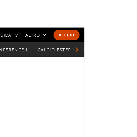
UIDA TV
ALTRO
ACCEDI
NFERENCE L.
CALENDARI E CLASSIFICHE
CALCIO ESTERO
SUPERCOPPA ITALIAN
ALTRI SPORT
MONDIALI 2026
OLIMPIADI
GOSSIP
LIFESTYLE