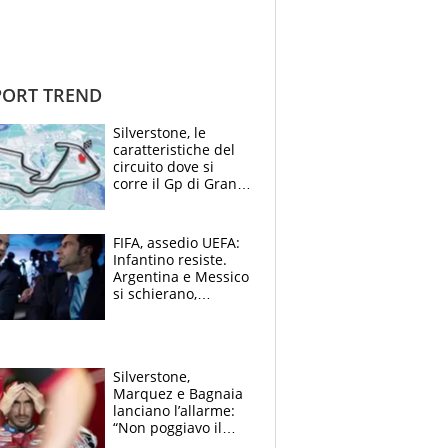
ORT TREND
Silverstone, le
caratteristiche del
circuito dove si
corre il Gp di Gran
Bretagna del
Motomondiale
FIFA, assedio UEFA:
Infantino resiste.
Argentina e Messico
si schierano,
CONCACAF spaccata
Silverstone,
Marquez e Bagnaia
lanciano l’allarme:
“Non poggiavo il
ginocchio, dobbiamo