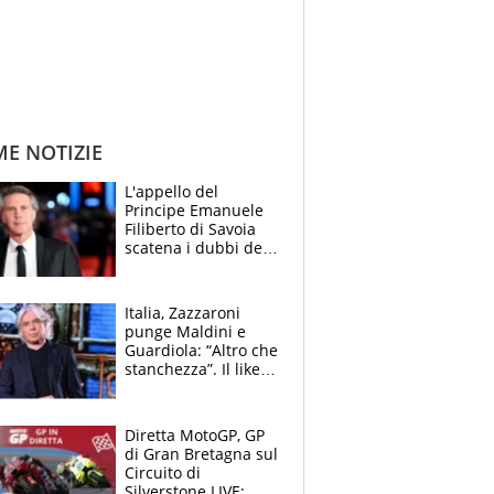
ME NOTIZIE
L'appello del
Principe Emanuele
Filiberto di Savoia
scatena i dubbi dei
tifosi: "E' una
trappola"
Italia, Zazzaroni
punge Maldini e
Guardiola: “Altro che
stanchezza”. Il like
di Mancini e le
polemiche sui social
Diretta MotoGP, GP
di Gran Bretagna sul
Circuito di
Silverstone LIVE: