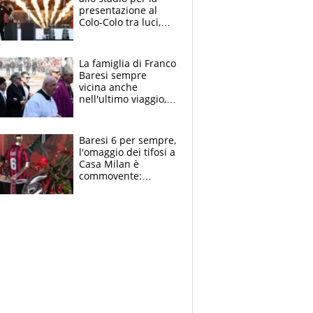
presentazione al
Colo-Colo tra luci,
spettacolo, elicotteri
e paracadutisti
La famiglia di Franco
Baresi sempre
vicina anche
nell'ultimo viaggio,
la moglie Maura, i
figli e i suoi cari
circondati
Baresi 6 per sempre,
dall'affetto dei tifosi
l'omaggio dei tifosi a
Casa Milan è
commovente:
maglie, bandiere,
sciarpe, lacrime e
bigliettini