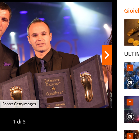
Gioie
ULTI
Fonte: Gettyimages
1
di
8