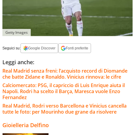
Getty Images
Seguici su:
Google Discover
Fonti preferite
Leggi anche:
Real Madrid senza freni: l’acquisto record di Diomande
che batte Zidane e Ronaldo. Vinicius rinnova: le cifre
Calciomercato: PSG, il capriccio di Luis Enrique aiuta il
Napoli. Rodri ha scelto il Barça, Maresca vuole Enzo
Fernandez
Real Madrid, Rodri verso Barcellona e Vinicius cancella
tutte le foto: per Mourinho due grane da risolvere
Gioielleria Delfino