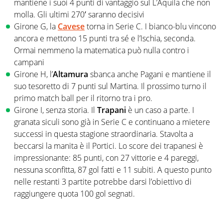
mantiene i suoi 4 punti di vantaggio sul L’Aquila che non
molla. Gli ultimi 270′ saranno decisivi
Girone G, la
Cavese
torna in Serie C. I bianco-blu vincono
ancora e mettono 15 punti tra sé e l’Ischia, seconda.
Ormai nemmeno la matematica può nulla contro i
campani
Girone H, l’
Altamura
sbanca anche Pagani e mantiene il
suo tesoretto di 7 punti sul Martina. Il prossimo turno il
primo match ball per il ritorno tra i pro.
Girone I, senza storia. Il
Trapani
è un caso a parte. I
granata siculi sono già in Serie C e continuano a mietere
successi in questa stagione straordinaria. Stavolta a
beccarsi la manita è il Portici. Lo score dei trapanesi è
impressionante: 85 punti, con 27 vittorie e 4 pareggi,
nessuna sconfitta, 87 gol fatti e 11 subiti. A questo punto
nelle restanti 3 partite potrebbe darsi l’obiettivo di
raggiungere quota 100 gol segnati.