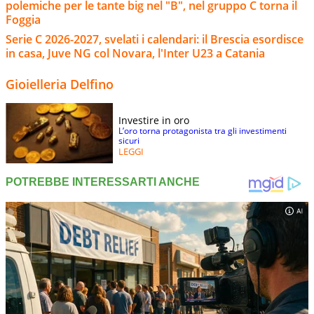
polemiche per le tante big nel "B", nel gruppo C torna il
Foggia
Serie C 2026-2027, svelati i calendari: il Brescia esordisce
in casa, Juve NG col Novara, l'Inter U23 a Catania
Gioielleria Delfino
Investire in oro
L’oro torna protagonista tra gli investimenti
sicuri
LEGGI