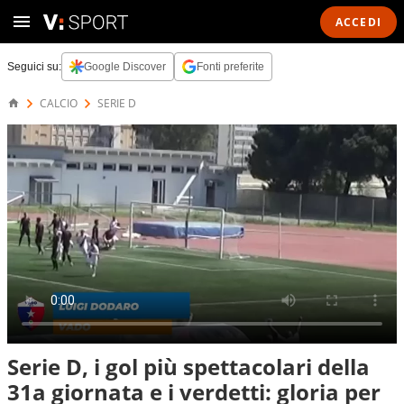
ACCEDI
Seguici su:
Google Discover
Fonti preferite
CALCIO
SERIE D
Serie D, i gol più spettacolari della
31a giornata e i verdetti: gloria per