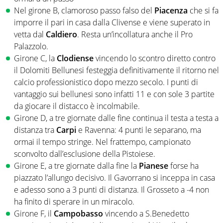
Nel girone B, clamoroso passo falso del
Piacenza
che si fa
imporre il pari in casa dalla Clivense e viene superato in
vetta dal
Caldiero
. Resta un’incollatura anche il Pro
Palazzolo.
Girone C, la
Clodiense
vincendo lo scontro diretto contro
il Dolomiti Bellunesi festeggia definitivamente il ritorno nel
calcio professionistico dopo mezzo secolo. I punti di
vantaggio sui bellunesi sono infatti 11 e con sole 3 partite
da giocare il distacco è incolmabile.
Girone D, a tre giornate dalle fine continua il testa a testa a
distanza tra
Carpi
e Ravenna: 4 punti le separano, ma
ormai il tempo stringe. Nel frattempo, campionato
sconvolto dall’esclusione della Pistoiese.
Girone E, a tre giornate dalla fine la
Pianese
forse ha
piazzato l’allungo decisivo. Il Gavorrano si inceppa in casa
e adesso sono a 3 punti di distanza. Il Grosseto a -4 non
ha finito di sperare in un miracolo.
Girone F, il
Campobasso
vincendo a S.Benedetto