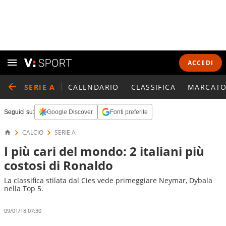
ACCEDI
SERIE A
CALENDARIO
CLASSIFICA
MARCATO
Seguici su:
Google Discover
Fonti preferite
CALCIO
SERIE A
I più cari del mondo: 2 italiani più
costosi di Ronaldo
La classifica stilata dal Cies vede primeggiare Neymar, Dybala
nella Top 5.
09/01/18 07:30