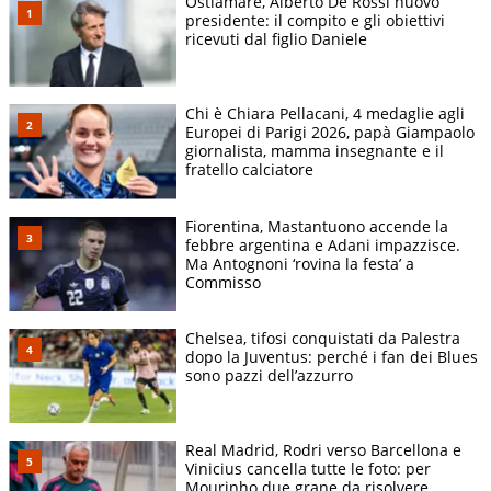
Ostiamare, Alberto De Rossi nuovo
presidente: il compito e gli obiettivi
ricevuti dal figlio Daniele
Chi è Chiara Pellacani, 4 medaglie agli
Europei di Parigi 2026, papà Giampaolo
giornalista, mamma insegnante e il
fratello calciatore
Fiorentina, Mastantuono accende la
febbre argentina e Adani impazzisce.
Ma Antognoni ‘rovina la festa’ a
Commisso
Chelsea, tifosi conquistati da Palestra
dopo la Juventus: perché i fan dei Blues
sono pazzi dell’azzurro
Real Madrid, Rodri verso Barcellona e
Vinicius cancella tutte le foto: per
Mourinho due grane da risolvere