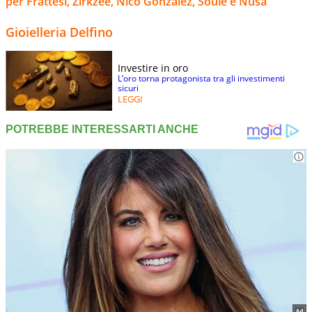
per Frattesi, Zirkzee, Nico Gonzalez, Soulé e Nusa
Gioielleria Delfino
Investire in oro
L’oro torna protagonista tra gli investimenti
sicuri
LEGGI