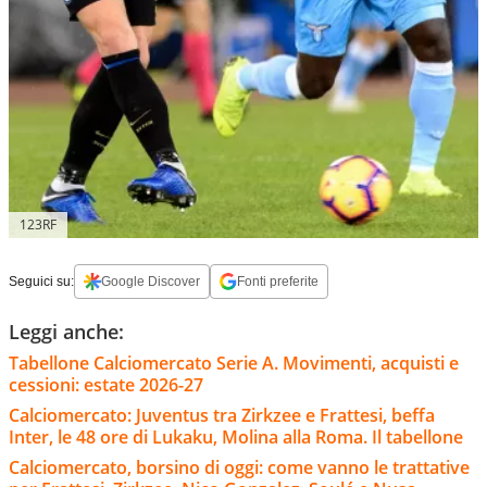
123RF
Seguici su:
Google Discover
Fonti preferite
Leggi anche:
Tabellone Calciomercato Serie A. Movimenti, acquisti e
cessioni: estate 2026-27
Calciomercato: Juventus tra Zirkzee e Frattesi, beffa
Inter, le 48 ore di Lukaku, Molina alla Roma. Il tabellone
Calciomercato, borsino di oggi: come vanno le trattative