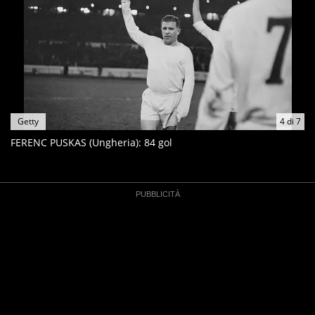
Getty
4
di
7
FERENC PUSKAS (Ungheria): 84 gol