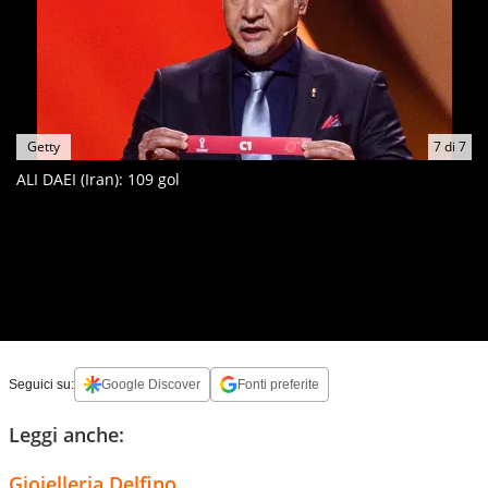
Getty
7
di
7
ALI DAEI (Iran): 109 gol
Seguici su:
Google Discover
Fonti preferite
Leggi anche:
Gioielleria Delfino