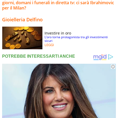
giorni, domani i funerali in diretta tv: ci sarà Ibrahimovic
per il Milan?
Gioielleria Delfino
Investire in oro
L’oro torna protagonista tra gli investimenti
sicuri
LEGGI