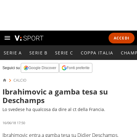
ACCEDI
SERIE A
SERIE B
SERIE C
COPPA ITALIA
CHAMP
Seguici su:
Google Discover
Fonti preferite
CALCIO
Ibrahimovic a gamba tesa su
Deschamps
Lo svedese ha qualcosa da dire al ct della Francia.
16/06/18 17:50
Ibrahimovic entra a gamba tesa su Didier Deschamps.