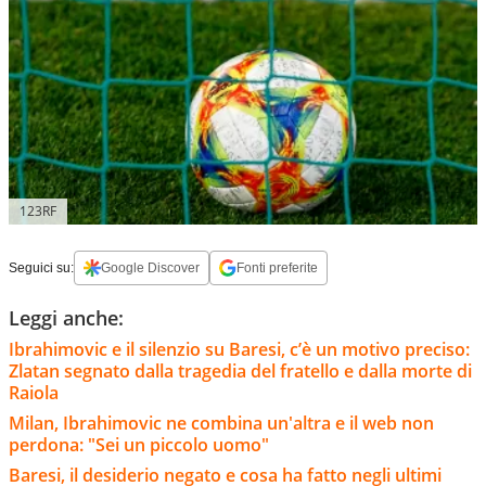
123RF
Seguici su:
Google Discover
Fonti preferite
Leggi anche:
Ibrahimovic e il silenzio su Baresi, c’è un motivo preciso:
Zlatan segnato dalla tragedia del fratello e dalla morte di
Raiola
Milan, Ibrahimovic ne combina un'altra e il web non
perdona: "Sei un piccolo uomo"
Baresi, il desiderio negato e cosa ha fatto negli ultimi