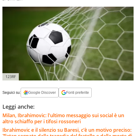
123RF
Seguici su:
Google Discover
Fonti preferite
Leggi anche:
Milan, Ibrahimovic: l'ultimo messaggio sui social è un
altro schiaffo per i tifosi rossoneri
Ibrahimovic e il silenzio su Baresi, c’è un motivo preciso: