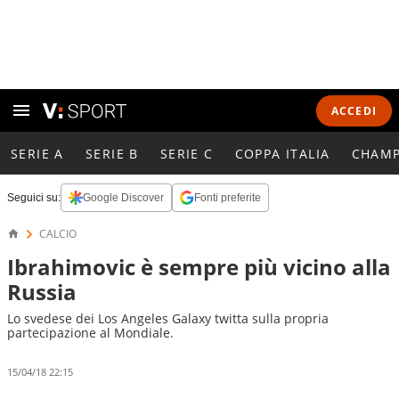
ACCEDI
SERIE A
SERIE B
SERIE C
COPPA ITALIA
CHAMP
Seguici su:
Google Discover
Fonti preferite
CALCIO
Ibrahimovic è sempre più vicino alla
Russia
Lo svedese dei Los Angeles Galaxy twitta sulla propria
partecipazione al Mondiale.
15/04/18 22:15