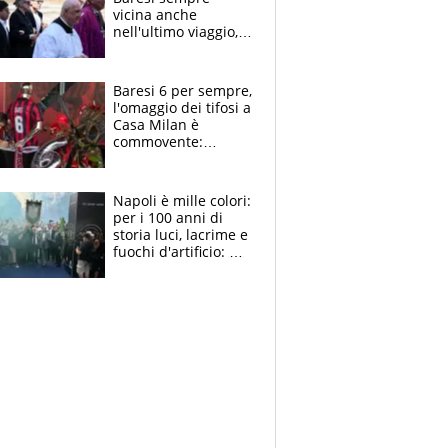
vicina anche
nell'ultimo viaggio,
la moglie Maura, i
figli e i suoi cari
circondati
Baresi 6 per sempre,
dall'affetto dei tifosi
l'omaggio dei tifosi a
Casa Milan è
commovente:
maglie, bandiere,
sciarpe, lacrime e
bigliettini
Napoli è mille colori:
per i 100 anni di
storia luci, lacrime e
fuochi d'artificio: De
Laurentiis salta al
coro anti-Juve