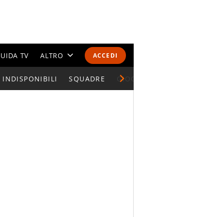
UIDA TV
ALTRO
ACCEDI
INDISPONIBILI
CALENDARI E CLASSIFICHE
SQUADRE
GIOCATORI SERIE A
ALTRI SPORT
MONDIALI 2026
OLIMPIADI
GOSSIP
LIFESTYLE