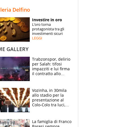
STORIE
lleria Delfino
SPECIALI
Investire in oro
L’oro torna
ESPERTI
protagonista tra gli
investimenti sicuri
LEGGI
CONTATTI
ME GALLERY
Trabzonspor, delirio
per Salah: tifosi
impazziti e lui firma
il contratto allo
stadio
Vozinha, in 30mila
allo stadio per la
presentazione al
Colo-Colo tra luci,
spettacolo, elicotteri
e paracadutisti
La famiglia di Franco
Baresi sempre