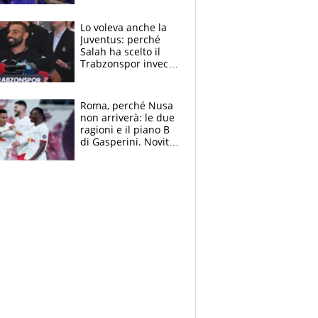
tutto nel finale
Lo voleva anche la
Juventus: perché
Salah ha scelto il
Trabzonspor invece
di un top club
Roma, perché Nusa
non arriverà: le due
ragioni e il piano B
di Gasperini. Novità
su Pellegrini e
Cacciamani