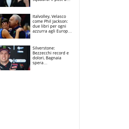
figlio di Amadeus e
Sanremo sullo
sfondo
Italvolley, Velasco
come Phil Jackson:
due libri per ogni
azzurra agli Europei.
Quello per Sylla è
“geniale”
Silverstone:
Bezzecchi record e
dolori, Bagnaia
spera
nell'antidolorifico,
Marquez si tira fuori
e vota Aprilia