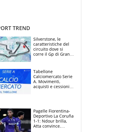
ORT TREND
Silverstone, le
caratteristiche del
circuito dove si
corre il Gp di Gran
Bretagna del
Motomondiale
Tabellone
Calciomercato Serie
A. Movimenti,
acquisti e cessioni:
estate 2026-27
Pagelle Fiorentina-
Deportivo La Coruña
1-1: Ndour brilla,
Atta convince.
Pongracic rovina