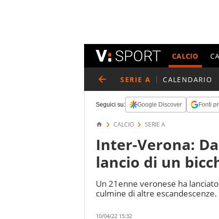
CALCIO
C
SERIE A
CALENDARIO
Seguici su:
Google Discover
Fonti pr
CALCIO
SERIE A
Inter-Verona: Da
lancio di un bicc
Un 21enne veronese ha lanciato un
culmine di altre escandescenze. 
10/04/22 15:32