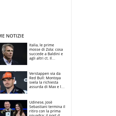
ME NOTIZIE
Italia, le prime
mosse di Zola: cosa
succede a Baldini e
agli altri ct. Il
Borussia tenta un
altro sgarbo agli
azzurri
Verstappen via da
Red Bull: Montoya
svela la richiesta
assurda di Max e lo
avverte: “Sicuro
Mercedes e
McLaren siano
Udinese, Josè
meglio?”
Sebastiani termina il
ritiro con la prima
squadra: il post del