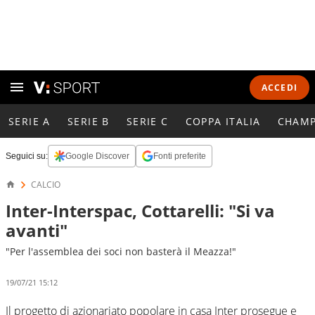
ACCEDI
SERIE A
SERIE B
SERIE C
COPPA ITALIA
CHAMP
Seguici su:
Google Discover
Fonti preferite
CALCIO
Inter-Interspac, Cottarelli: "Si va
avanti"
"Per l'assemblea dei soci non basterà il Meazza!"
19/07/21 15:12
Il progetto di azionariato popolare in casa Inter prosegue e