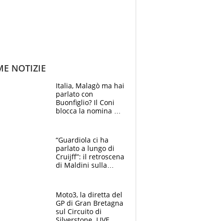
ME NOTIZIE
Italia, Malagò ma hai
parlato con
Buonfiglio? Il Coni
blocca la nomina di
Diana Bianchedi
“Guardiola ci ha
parlato a lungo di
Cruijff”: il retroscena
di Maldini sulla
Nazionale e sul
sogno interrotto
Moto3, la diretta del
GP di Gran Bretagna
sul Circuito di
Silverstone. LIVE