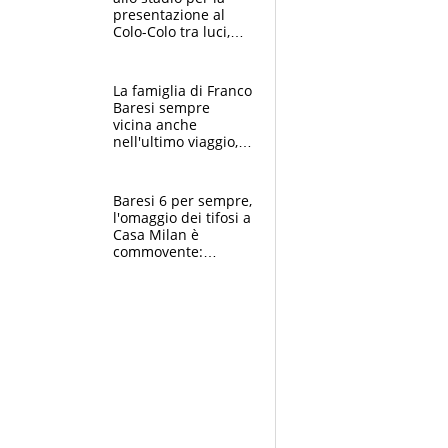
presentazione al
Colo-Colo tra luci,
spettacolo, elicotteri
e paracadutisti
La famiglia di Franco
Baresi sempre
vicina anche
nell'ultimo viaggio,
la moglie Maura, i
figli e i suoi cari
circondati
Baresi 6 per sempre,
dall'affetto dei tifosi
l'omaggio dei tifosi a
Casa Milan è
commovente:
maglie, bandiere,
sciarpe, lacrime e
bigliettini