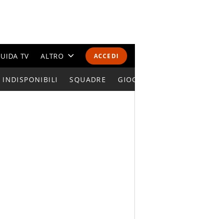
UIDA TV
ALTRO
ACCEDI
INDISPONIBILI
CALENDARI E CLASSIFICHE
SQUADRE
GIOCATORI SERIE A
ALTRI SPORT
MONDIALI 2026
OLIMPIADI
GOSSIP
LIFESTYLE