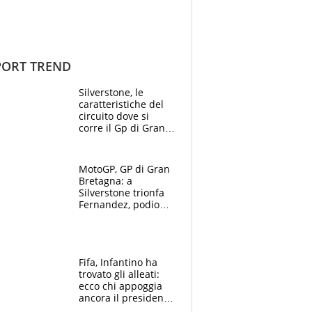
ORT TREND
Silverstone, le
caratteristiche del
circuito dove si
corre il Gp di Gran
Bretagna del
Motomondiale
MotoGP, GP di Gran
Bretagna: a
Silverstone trionfa
Fernandez, podio
tutto Aprilia.
Bezzecchi stremato
ed eroico
Fifa, Infantino ha
trovato gli alleati:
ecco chi appoggia
ancora il presidente
che spera di essere