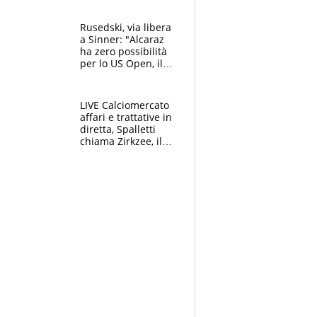
rieletto
Rusedski, via libera
a Sinner: "Alcaraz
ha zero possibilità
per lo US Open, il
2026 forse è gà
finito per lui"
LIVE Calciomercato
affari e trattative in
diretta, Spalletti
chiama Zirkzee, il
Milan valuta il
ritorno di Brahim
Diaz