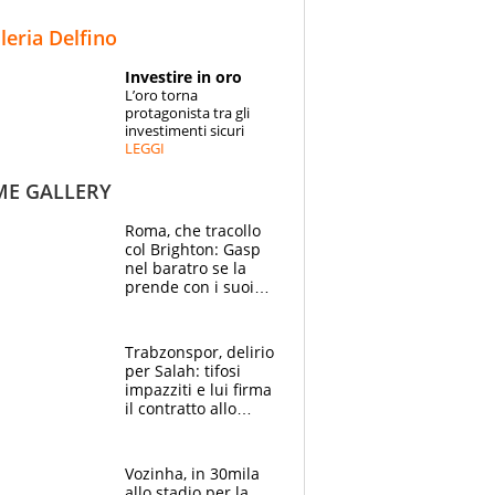
STORIE
lleria Delfino
SPECIALI
Investire in oro
L’oro torna
ESPERTI
protagonista tra gli
investimenti sicuri
LEGGI
CONTATTI
ME GALLERY
Roma, che tracollo
col Brighton: Gasp
nel baratro se la
prende con i suoi
cambiando tutti
Trabzonspor, delirio
per Salah: tifosi
impazziti e lui firma
il contratto allo
stadio
Vozinha, in 30mila
allo stadio per la