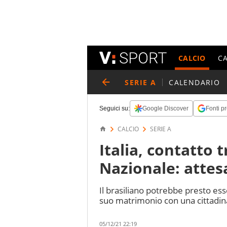
CALCIO
C
SERIE A
CALENDARIO
Seguici su:
Google Discover
Fonti pr
CALCIO
SERIE A
Italia, contatto 
Nazionale: attes
Il brasiliano potrebbe presto ess
suo matrimonio con una cittadin
05/12/21 22:19