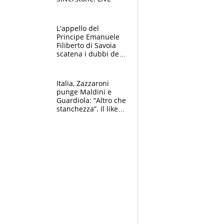
L'appello del
Principe Emanuele
Filiberto di Savoia
scatena i dubbi dei
tifosi: "E' una
trappola"
Italia, Zazzaroni
punge Maldini e
Guardiola: “Altro che
stanchezza”. Il like
di Mancini e le
polemiche sui social