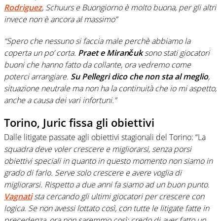
Rodriguez
, Schuurs e Buongiorno è molto buona, per gli altri
invece non è ancora al massimo”
“Spero che nessuno si faccia male perchè abbiamo la
coperta un po’ corta.
Praet e Mirančuk
sono stati giocatori
buoni che hanno fatto da collante, ora vedremo come
poterci arrangiare.
Su Pellegri dico che non sta al meglio
,
situazione neutrale ma non ha la continuità che io mi aspetto,
anche a causa dei vari infortuni.”
Torino, Juric fissa gli obiettivi
Dalle litigate passate agli obiettivi stagionali del Torino: “La
squadra deve voler crescere e migliorarsi, senza porsi
obiettivi speciali in quanto in questo momento non siamo in
grado di farlo. Serve solo crescere e avere voglia di
migliorarsi. Rispetto a due anni fa siamo ad un buon punto.
Vagnati
sta cercando gli ultimi giocatori per crescere con
logica. Se non avessi lottato così, con tutte le litigate fatte in
precedenza, ora non saremmo così: credo di aver fatto un