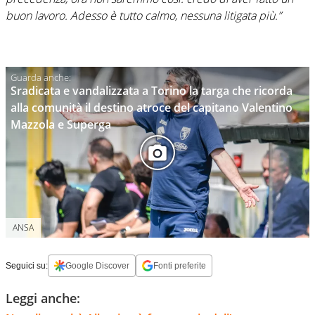
buon lavoro. Adesso è tutto calmo, nessuna litigata più.”
Sradicata e vandalizzata a Torino la targa che ricorda
alla comunità il destino atroce del capitano Valentino
Mazzola e Superga
ANSA
Seguici su:
Google Discover
Fonti preferite
Leggi anche: