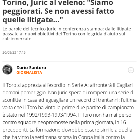
Torino, Juric al veleno: "Siamo
peggiorati. Se non avessi fatto
quelle litigate..."
Le parole del tecnico Juric in conferenza stampa: dalle litigate
passate ai nuovi obiettivi del Torino con le grida d'aiuto sul
calciomercato
20/08/23 17:15
Dario Santoro
GIORNALISTA
Scrive, commenta, racconta lo sport in tutte le
sfaccettature. Tocca l'apice quando ha modo di
Il Toro si appresta all’esordio in Serie A: affronterà il Cagliari
concentrarsi sulle interviste ai grandi protagonisti
domani pomeriggio. Ivan Juric spera di rompere una serie di
sconfitte in casa ed eguagliare un record di trent’anni: l’ultima
volta che il Toro ha vinto le prime due partite di campionato
è stato nel 1992/1993-1993/1994. Il Toro non ha mai perso
contro squadre neopromosse nella prima giornata, in 16
precedenti. La formazione dovrebbe essere simile a quella
che ha vinto la settimana scorsa in Coppa Italia contro la