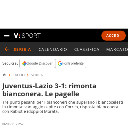
ACCEDI
SERIE A
CALENDARIO
CLASSIFICA
MARCATO
Seguici su:
Google Discover
Fonti preferite
CALCIO
SERIE A
Juventus-Lazio 3-1: rimonta
bianconera. Le pagelle
Tre punti pesanti per i bianconeri che superano i biancocelesti
in rimonta: vantaggio ospite con Correa, risposta bianconera
con Rabiot e (doppio) Morata.
06/03/21 22:52