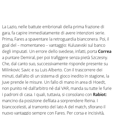
La Lazio, nelle battute embrionali della prima frazione di
gara, fa capire immediatamente di avere intenzioni serie.
Prima, Fares a spaventare la retroguardia bianconera. Poi, il
goal del – momentaneo – vantaggio: Kulusevski sul banco
degli imputati. Un errore dello svedese, infatti, porta
Correa
a puntare Demiral, per poi trafiggere senza pietà Szczesny.
Che, dal canto suo, successivamente risponde presente su
Milinkovic Savic e su Luis Alberto. Con il trascorrere dei
minuti, dall’alto di un sistema di gioco inedito in stagione, la
Juve prende le misure. Un fallo di mano in area di Hoedt,
non punito né dall’arbitro né dal VAR, manda su tutte le furie
i padroni di casa. I quali, tuttavia, si consolano con
Rabiot:
mancino da posizione defilata a sorprendere Reina. I
biancocelesti, al tramonto del lato A del match, sfiorano il
nuovo vantaggio sempre con Fares. Per corsa e incisività,