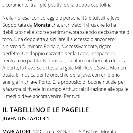
sicuramente, tra i più positivi della truppa capitolina.
Nella ripresa, con coraggio e personalità, è tutt’altra Juve.
Supportata da
Morata
che, archiviato il virus che lo ha
debilitato nelle scorse settimane, sta salendo decisamente di
tono. Una doppietta a sigillare il successo bianconero:
sinistro a fulminare Reina e, successivamente, rigore
perfetto. Un doppio cazzotto per la Lazio, incapace di
rientrare in partita. Nel mezzo, su ottima imbeccata di Luis
Alberto, la traversa di testa targata Milinkovic Savic. Ma non
basta. E’ musica per le orecchie della Juve, con un pieno
energia in chiave Porto. E, a proposito di buone notizie per
Madama
, si rivede in campo Arthur: calcificazione alle spalle.
Il meglio deve ancora venire. Per tutti.
IL TABELLINO E LE PAGELLE
JUVENTUS-LAZIO 3-1
MARCATORI:
14’ Correa, 39’ Rabiot, 57’ 60’ rig. Morata