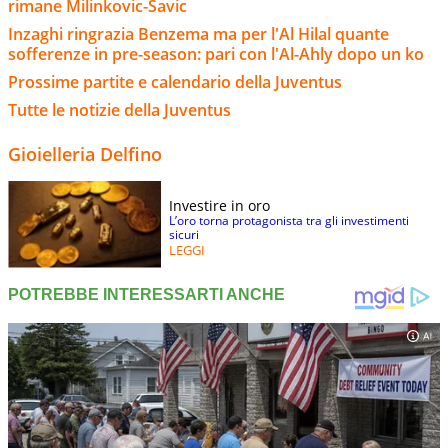
rimane Milinkovic-Savic
Inzaghi ringrazia Benzema ma per l'Al Hilal quante
sofferenze in pre-season: pari con l'Al-Ahly dopo un ko
Prossime partite e calendario della Juventus
Tutte le notizie della Juventus
Gioielleria Delfino
Investire in oro
L’oro torna protagonista tra gli investimenti
sicuri
LEGGI