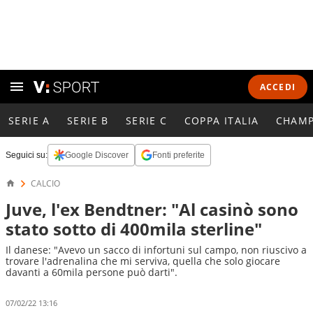
ACCEDI
SERIE A
SERIE B
SERIE C
COPPA ITALIA
CHAMP
Seguici su:
Google Discover
Fonti preferite
CALCIO
Juve, l'ex Bendtner: "Al casinò sono
stato sotto di 400mila sterline"
Il danese: "Avevo un sacco di infortuni sul campo, non riuscivo a
trovare l'adrenalina che mi serviva, quella che solo giocare
davanti a 60mila persone può darti".
07/02/22 13:16