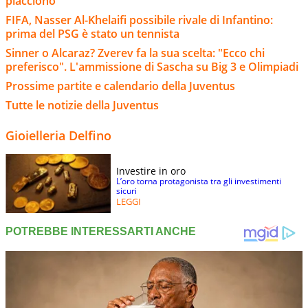
piacciono"
FIFA, Nasser Al-Khelaifi possibile rivale di Infantino:
prima del PSG è stato un tennista
Sinner o Alcaraz? Zverev fa la sua scelta: "Ecco chi
preferisco". L'ammissione di Sascha su Big 3 e Olimpiadi
Prossime partite e calendario della Juventus
Tutte le notizie della Juventus
Gioielleria Delfino
Investire in oro
L’oro torna protagonista tra gli investimenti
sicuri
LEGGI