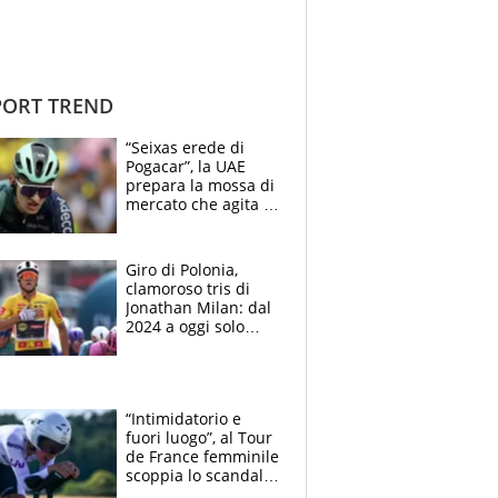
ORT TREND
“Seixas erede di
Pogacar”, la UAE
prepara la mossa di
mercato che agita la
Francia. Ciccone,
che beffa alla Vuelta
a Burgos
Giro di Polonia,
clamoroso tris di
Jonathan Milan: dal
2024 a oggi solo
Pogacar ha vinto più
di lui. Bene Romele
e Skerl
“Intimidatorio e
fuori luogo”, al Tour
de France femminile
scoppia lo scandalo:
un uomo controlla i