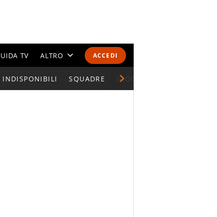
UIDA TV
ALTRO
ACCEDI
INDISPONIBILI
CALENDARI E CLASSIFICHE
SQUADRE
GIOCATORI SERIE A
ALTRI SPORT
MONDIALI 2026
OLIMPIADI
GOSSIP
LIFESTYLE