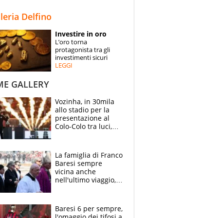
STORIE
lleria Delfino
SPECIALI
Investire in oro
L’oro torna
ESPERTI
protagonista tra gli
investimenti sicuri
LEGGI
CONTATTI
ME GALLERY
Vozinha, in 30mila
allo stadio per la
presentazione al
Colo-Colo tra luci,
spettacolo, elicotteri
e paracadutisti
La famiglia di Franco
Baresi sempre
vicina anche
nell'ultimo viaggio,
la moglie Maura, i
figli e i suoi cari
circondati
Baresi 6 per sempre,
dall'affetto dei tifosi
l'omaggio dei tifosi a