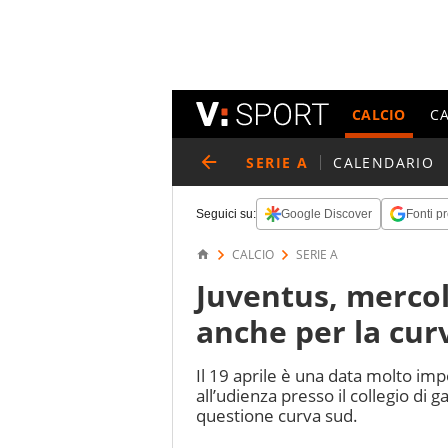
CALCIO
C
SERIE A
CALENDARIO
Seguici su:
Google Discover
Fonti pr
CALCIO
SERIE A
Juventus, mercol
anche per la cur
Il 19 aprile è una data molto impo
all’udienza presso il collegio di 
questione curva sud.