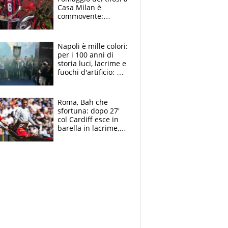
Casa Milan è
commovente:
maglie, bandiere,
sciarpe, lacrime e
bigliettini
Napoli è mille colori:
per i 100 anni di
storia luci, lacrime e
fuochi d'artificio: De
Laurentiis salta al
coro anti-Juve
Roma, Bah che
sfortuna: dopo 27'
col Cardiff esce in
barella in lacrime,
Dybala rigore da
schiaffi, i giallorossi
prendono 3 gol in
45'