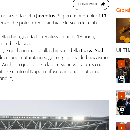
CONDIVIDI
Gioie
nella storia della
Juventus
. Sì perché mercoledì
19
enze che potrebbero cambiare le sorti del club
lla che riguarda la penalizzazione di 15 punti,
oni dire la sua.
ULTI
e, è quella in merito alla chiusura della
Curva Sud
in
ecisione maturata in seguito agli episodi di razzismo
er. Anche in questo caso la decisione verrà presa nel
to se contro il Napoli i tifosi bianconeri potranno
anello):