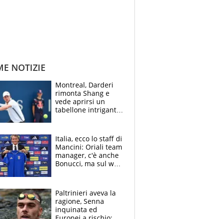
ME NOTIZIE
Montreal, Darderi
rimonta Shang e
vede aprirsi un
tabellone intrigante:
"Penso solo a
Borges, ma sono
felice del mio livello"
Italia, ecco lo staff di
Mancini: Oriali team
manager, c'è anche
Bonucci, ma sul web
infuria la polemica
Paltrinieri aveva la
ragione, Senna
inquinata ed
Europei a rischio: