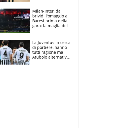
reggiseni delle
atlete
Milan-Inter, da
brividi l'omaggio a
Baresi prima della
gara: la maglia del
capitano a
centrocampo
La Juventus in cerca
di portiere, hanno
tutti ragione ma
Atubolo alternativa
a Vicario non regge
e la soluzione
rimane Milinkovic-
Savic