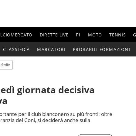
ALCIOMERCATO
DIRETTE LIVE
F1
MOTO
TENNIS
G
CLASSIFICA
MARCATORI
PROBABILI FORMAZIONI
eferite
edì giornata decisiva
va
rtante per il club bianconero su più fronti: oltre
garanzia del Coni, si deciderà anche sulla