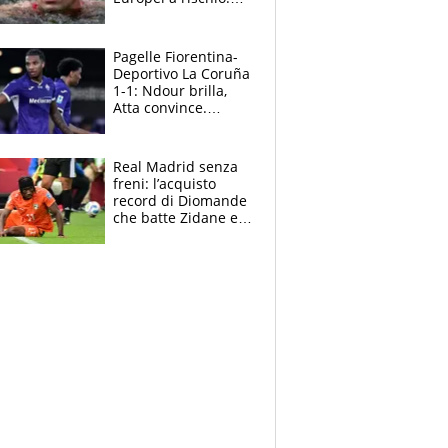
allenamenti fermi,
cosa succede
adesso
Pagelle Fiorentina-
Deportivo La Coruña
1-1: Ndour brilla,
Atta convince.
Pongracic rovina
tutto nel finale
Real Madrid senza
freni: l’acquisto
record di Diomande
che batte Zidane e
Ronaldo. Vinicius
rinnova: le cifre