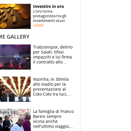
STORIE
Investire in oro
L’oro torna
SPECIALI
protagonista tra gli
investimenti sicuri
LEGGI
ESPERTI
ME GALLERY
CONTATTI
Trabzonspor, delirio
per Salah: tifosi
impazziti e lui firma
il contratto allo
stadio
Vozinha, in 30mila
allo stadio per la
presentazione al
Colo-Colo tra luci,
spettacolo, elicotteri
e paracadutisti
La famiglia di Franco
Baresi sempre
vicina anche
nell'ultimo viaggio,