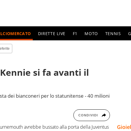
ALCIOMERCATO
DIRETTE LIVE
F1
MOTO
TENNIS
G
eferite
ennie si fa avanti il
iesta dei bianconeri per lo statunitense - 40 milioni
CONDIVIDI
Gioie
Bournemouth avrebbe bussato alla porta della Juventus