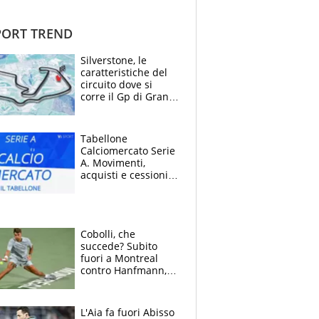
ORT TREND
Silverstone, le
caratteristiche del
circuito dove si
corre il Gp di Gran
Bretagna del
Motomondiale
Tabellone
Calciomercato Serie
A. Movimenti,
acquisti e cessioni:
estate 2026-27
Cobolli, che
succede? Subito
fuori a Montreal
contro Hanfmann,
per Flavio è tutta
colpa della tosse
L'Aia fa fuori Abisso