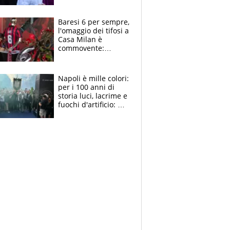
la moglie Maura, i
figli e i suoi cari
circondati
Baresi 6 per sempre,
dall'affetto dei tifosi
l'omaggio dei tifosi a
Casa Milan è
commovente:
maglie, bandiere,
sciarpe, lacrime e
bigliettini
Napoli è mille colori:
per i 100 anni di
storia luci, lacrime e
fuochi d'artificio: De
Laurentiis salta al
coro anti-Juve