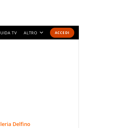
UIDA TV
ALTRO
ACCEDI
CALENDARI E CLASSIFICHE
ALTRI SPORT
MONDIALI 2026
OLIMPIADI
GOSSIP
LIFESTYLE
lleria Delfino