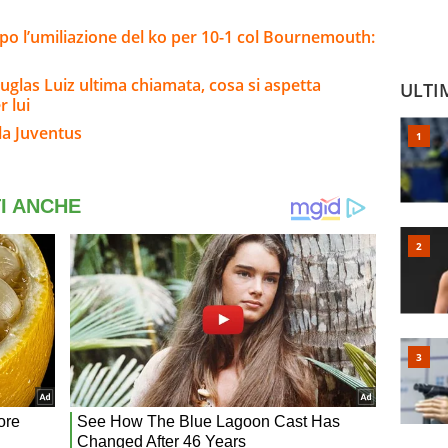
opo l’umiliazione del ko per 10-1 col Bournemouth:
uglas Luiz ultima chiamata, cosa si aspetta
ULTI
 lui
la Juventus