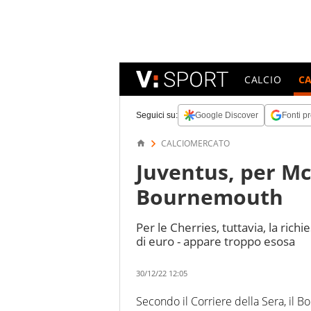
CALCIO
C
Seguici su:
Google Discover
Fonti pr
CALCIOMERCATO
Juventus, per McK
Bournemouth
Per le Cherries, tuttavia, la rich
di euro - appare troppo esosa
30/12/22 12:05
Secondo il Corriere della Sera, il 