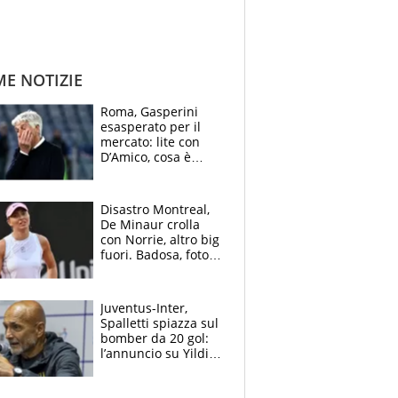
ME NOTIZIE
Roma, Gasperini
esasperato per il
mercato: lite con
D’Amico, cosa è
successo dopo il flop
per Nusa
Disastro Montreal,
De Minaur crolla
con Norrie, altro big
fuori. Badosa, foto
dall'ospedale e fan
preoccupati
Juventus-Inter,
Spalletti spiazza sul
bomber da 20 gol:
l’annuncio su Yildiz
e la risposta su
Bastoni