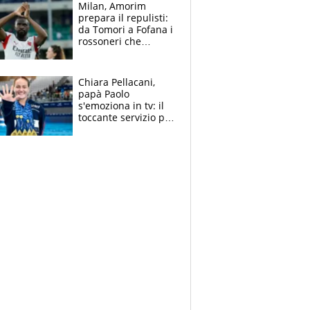
Milan, Amorim
prepara il repulisti:
da Tomori a Fofana i
rossoneri che
rischiano il “taglio”
Chiara Pellacani,
papà Paolo
s'emoziona in tv: il
toccante servizio per
il TG di LA7 dopo i 5
ori agli Europei