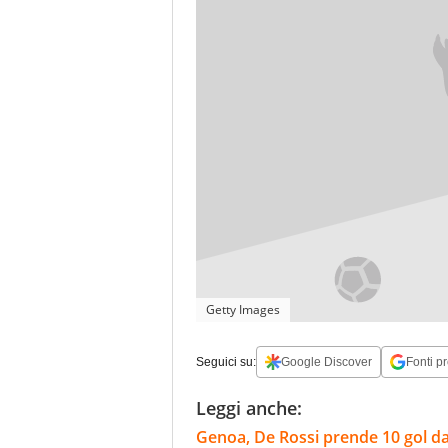
Getty Images
Seguici su:
Google Discover
Fonti pr
Leggi anche:
Genoa, De Rossi prende 10 gol da