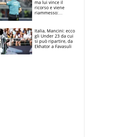
ma lui vince il
ricorso e viene
riammesso:
continua momento
nero per gli arbitri
Italia, Mancini: ecco
gli Under 23 da cui
si può ripartire, da
Ekhator a Favasuli