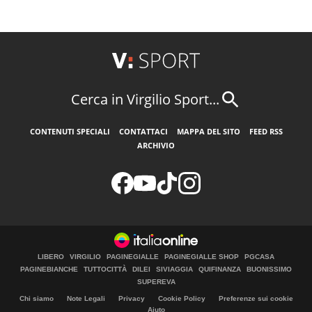
Cerca in Virgilio Sport...
CONTENUTI SPECIALI
CONTATTACI
MAPPA DEL SITO
FEED RSS
ARCHIVIO
LIBERO
VIRGILIO
PAGINEGIALLE
PAGINEGIALLE SHOP
PGCASA
PAGINEBIANCHE
TUTTOCITTÀ
DILEI
SIVIAGGIA
QUIFINANZA
BUONISSIMO
SUPEREVA
Chi siamo
Note Legali
Privacy
Cookie Policy
Preferenze sui cookie
Aiuto