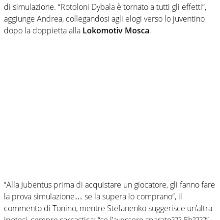
di simulazione. “Rotoloni Dybala è tornato a tutti gli effetti”,
aggiunge Andrea, collegandosi agli elogi verso lo juventino
dopo la doppietta alla
Lokomotiv Mosca
.
“Alla Jubentus prima di acquistare un giocatore, gli fanno fare
la prova simulazione… se la supera lo comprano”, il
commento di Tonino, mentre Stefanenko suggerisce un’altra
ipotesi, sempre sarcastica: “se l’avessero sparato??? Eh????”.