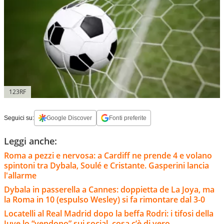
123RF
Seguici su:
Google Discover
Fonti preferite
Leggi anche:
Roma a pezzi e nervosa: a Cardiff ne prende 4 e volano
spintoni tra Dybala, Soulé e Cristante. Gasperini lancia
l'allarme
Dybala in passerella a Cannes: doppietta de La Joya, ma
la Roma in 10 (espulso Wesley) si fa rimontare dal 3-0
Locatelli al Real Madrid dopo la beffa Rodri: i tifosi della
Juve lo “vendono” sui social, cosa c’è di vero