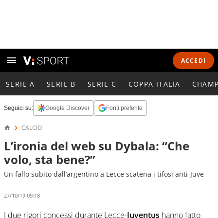
ACCEDI
SERIE A
SERIE B
SERIE C
COPPA ITALIA
CHAMP
Seguici su:
Google Discover
Fonti preferite
CALCIO
L’ironia del web su Dybala: “Che
volo, sta bene?”
Un fallo subito dall’argentino a Lecce scatena i tifosi anti-Juve
27/10/19 09:18
I due rigori concessi durante Lecce-
Juventus
hanno fatto