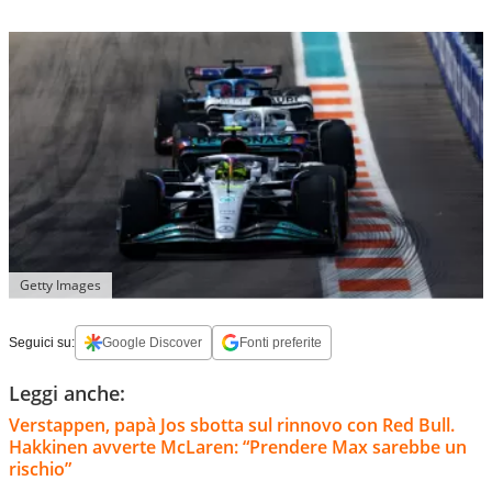
Getty Images
Seguici su:
Google Discover
Fonti preferite
Leggi anche:
Verstappen, papà Jos sbotta sul rinnovo con Red Bull.
Hakkinen avverte McLaren: “Prendere Max sarebbe un
rischio”