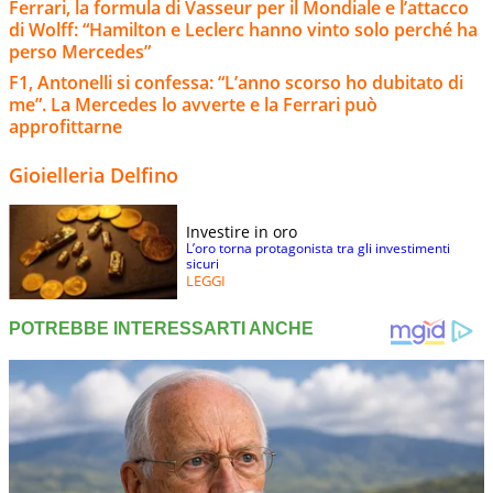
Ferrari, la formula di Vasseur per il Mondiale e l’attacco
di Wolff: “Hamilton e Leclerc hanno vinto solo perché ha
perso Mercedes”
F1, Antonelli si confessa: “L’anno scorso ho dubitato di
me”. La Mercedes lo avverte e la Ferrari può
approfittarne
Gioielleria Delfino
Investire in oro
L’oro torna protagonista tra gli investimenti
sicuri
LEGGI