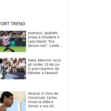
ORT TREND
Juventus, Spalletti
prova a chiudere il
caso David: “Era
deciso così”. L’ombra
di Zirkzee e la
sentenza dei tifosi
Italia, Mancini: ecco
gli Under 23 da cui
si può ripartire, da
Ekhator a Favasuli
Alcaraz si ritira da
Cincinnati, Carlos
rinvia la sfida a
Sinner e ora US
Open di nuovo a