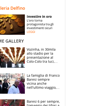
STORIE
lleria Delfino
SPECIALI
Investire in oro
L’oro torna
ESPERTI
protagonista tra gli
investimenti sicuri
LEGGI
CONTATTI
ME GALLERY
Vozinha, in 30mila
allo stadio per la
presentazione al
Colo-Colo tra luci,
spettacolo, elicotteri
e paracadutisti
La famiglia di Franco
Baresi sempre
vicina anche
nell'ultimo viaggio,
la moglie Maura, i
figli e i suoi cari
circondati
Baresi 6 per sempre,
dall'affetto dei tifosi
l'omaggio dei tifosi a