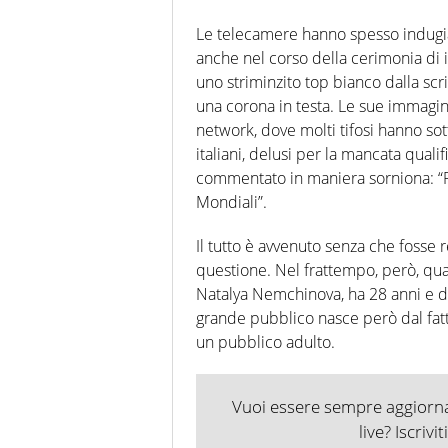
Le telecamere hanno spesso indugiat
anche nel corso della cerimonia di
uno striminzito top bianco dalla scr
una corona in testa. Le sue immagini 
network, dove molti tifosi hanno sot
italiani, delusi per la mancata qual
commentato in maniera sorniona: “Fi
Mondiali”.
Il tutto è avvenuto senza che fosse r
questione. Nel frattempo, però, qua
Natalya Nemchinova, ha 28 anni e di 
grande pubblico nasce però dal fatt
un pubblico adulto.
Vuoi essere sempre aggiornat
live? Iscrivi