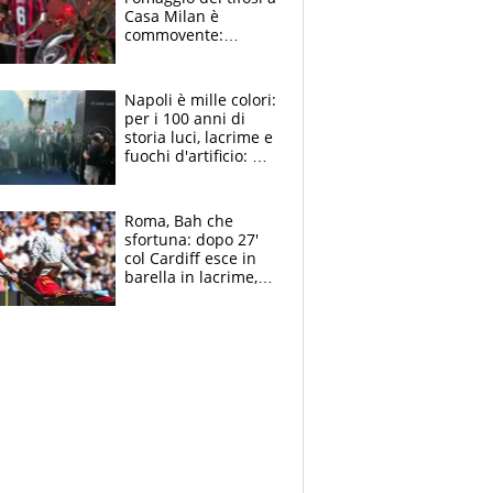
Casa Milan è
commovente:
maglie, bandiere,
sciarpe, lacrime e
bigliettini
Napoli è mille colori:
per i 100 anni di
storia luci, lacrime e
fuochi d'artificio: De
Laurentiis salta al
coro anti-Juve
Roma, Bah che
sfortuna: dopo 27'
col Cardiff esce in
barella in lacrime,
Dybala rigore da
schiaffi, i giallorossi
prendono 3 gol in
45'