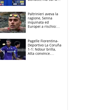
infuria la polemica
Paltrinieri aveva la
ragione, Senna
inquinata ed
Europei a rischio:
allenamenti fermi,
cosa succede
adesso
Pagelle Fiorentina-
Deportivo La Coruña
1-1: Ndour brilla,
Atta convince.
Pongracic rovina
tutto nel finale