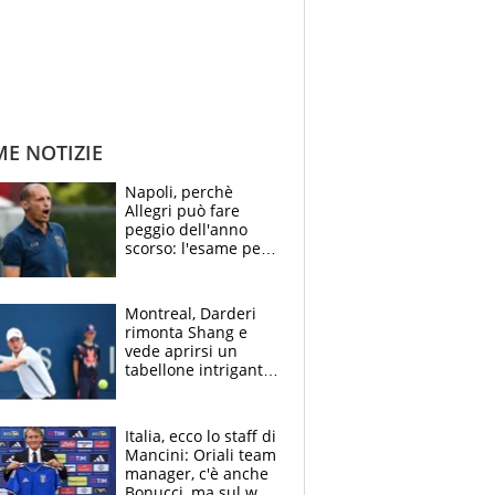
ME NOTIZIE
Napoli, perchè
Allegri può fare
peggio dell'anno
scorso: l'esame per
Manna, le colpe di
Conte e il gioco del
Monopoly
Montreal, Darderi
rimonta Shang e
vede aprirsi un
tabellone intrigante:
"Penso solo a
Borges, ma sono
felice del mio livello"
Italia, ecco lo staff di
Mancini: Oriali team
manager, c'è anche
Bonucci, ma sul web