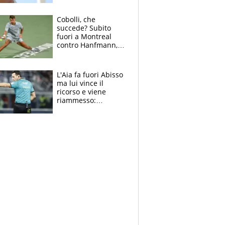
rischio
Cobolli, che
succede? Subito
fuori a Montreal
contro Hanfmann,
per Flavio è tutta
colpa della tosse
L'Aia fa fuori Abisso
ma lui vince il
ricorso e viene
riammesso:
continua momento
nero per gli arbitri