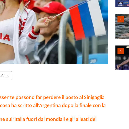
eferite
senze possono far perdere il posto al Sinigaglia
cosa ha scritto all'Argentina dopo la finale con la
e sull’Italia fuori dai mondiali e gli alleati del