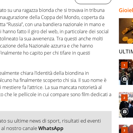
Gioie
o su una ragazza bionda che si trovava in tribuna
 inaugurazione della Coppa del Mondo, coperta da
itta “Russia”, con una bandiera nazionale in mano e
hanno fatto il giro del web, in particolare dei social
tolineato la sua avvenenza. Tra questi anche molti
ificazione della Nazionale azzurra e che hanno
ULTI
nalmente ho capito per chi tifare in questi
ealmente chiara l’identità della biondina in
lcuno ha finalmente scoperto chi sia. Il suo nome è
mestiere fa l’attrice. La sua mancata notorietà al
o che le pellicole in cui compare sono film dedicati a
o su ultime news di sport, risultati ed eventi
ti al nostro canale
WhatsApp