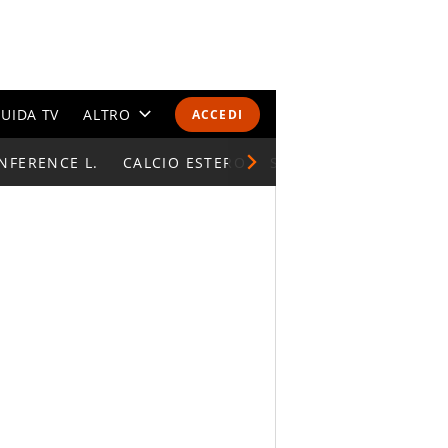
UIDA TV
ALTRO
ACCEDI
NFERENCE L.
CALENDARI E CLASSIFICHE
CALCIO ESTERO
SUPERCOPPA ITALIAN
ALTRI SPORT
MONDIALI 2026
OLIMPIADI
GOSSIP
LIFESTYLE