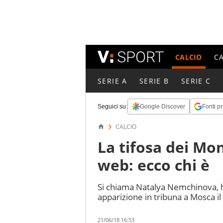
CALCIO
C
SERIE A
SERIE B
SERIE C
Seguici su:
Google Discover
Fonti pr
CALCIO
La tifosa dei Mon
web: ecco chi è
Si chiama Natalya Nemchinova, ha
apparizione in tribuna a Mosca il 
21/06/18 16:53