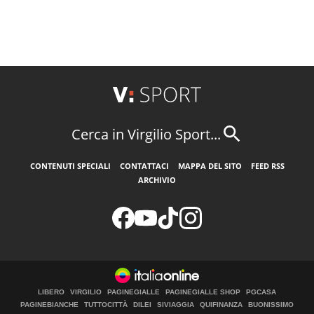
Cerca in Virgilio Sport...
CONTENUTI SPECIALI
CONTATTACI
MAPPA DEL SITO
FEED RSS
ARCHIVIO
LIBERO
VIRGILIO
PAGINEGIALLE
PAGINEGIALLE SHOP
PGCASA
PAGINEBIANCHE
TUTTOCITTÀ
DILEI
SIVIAGGIA
QUIFINANZA
BUONISSIMO