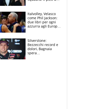
figlio di Amadeus e
Sanremo sullo
sfondo
Italvolley, Velasco
come Phil Jackson:
due libri per ogni
azzurra agli Europei.
Quello per Sylla è
“geniale”
Silverstone:
Bezzecchi record e
dolori, Bagnaia
spera
nell'antidolorifico,
Marquez si tira fuori
e vota Aprilia