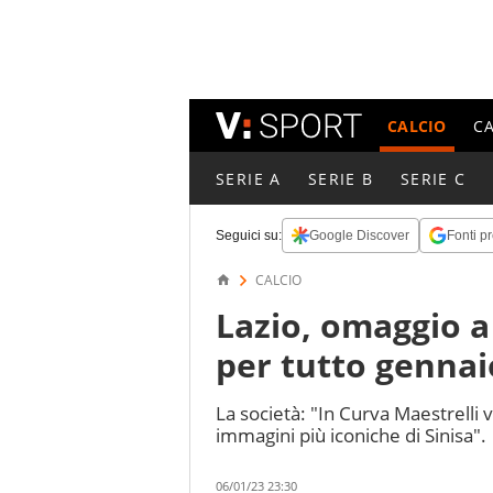
CALCIO
C
SERIE A
SERIE B
SERIE C
Seguici su:
Google Discover
Fonti pr
CALCIO
Lazio, omaggio a 
per tutto gennai
La società: "In Curva Maestrelli 
immagini più iconiche di Sinisa".
06/01/23 23:30