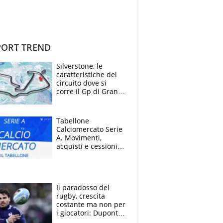
ORT TREND
Silverstone, le
caratteristiche del
circuito dove si
corre il Gp di Gran
Bretagna del
Motomondiale
Tabellone
Calciomercato Serie
A. Movimenti,
acquisti e cessioni:
estate 2026-27
Il paradosso del
rugby, crescita
costante ma non per
i giocatori: Dupont
(il più pagato al