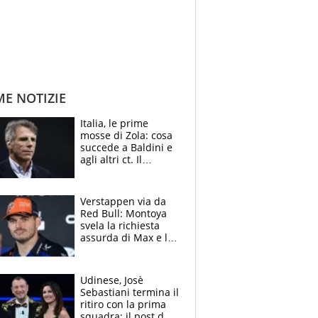
ME NOTIZIE
Italia, le prime
mosse di Zola: cosa
succede a Baldini e
agli altri ct. Il
Borussia tenta un
altro sgarbo agli
azzurri
Verstappen via da
Red Bull: Montoya
svela la richiesta
assurda di Max e lo
avverte: “Sicuro
Mercedes e
McLaren siano
Udinese, Josè
meglio?”
Sebastiani termina il
ritiro con la prima
squadra: il post del