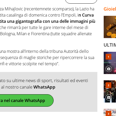
Gioie
nza Mihajlovic (recentemnete scomparso), la Lazio ha
ita casalinga di domenica contro l’Empoli, i
n Curva
stita una gigantografia con una delle immagini più
he rimarrà per tutte le gare interne del mese di
Bologna, Milan e Fiorentina (tutte squadre allenate
ULTI
una mostra all’interno della tribuna Autorità dello
sequenza di maglie storiche per ripercorrere la sua
nfi e vittorie scolpite nel tempo”.
o su ultime news di sport, risultati ed eventi
ti al nostro canale
WhatsApp
ra nel canale WhatsApp