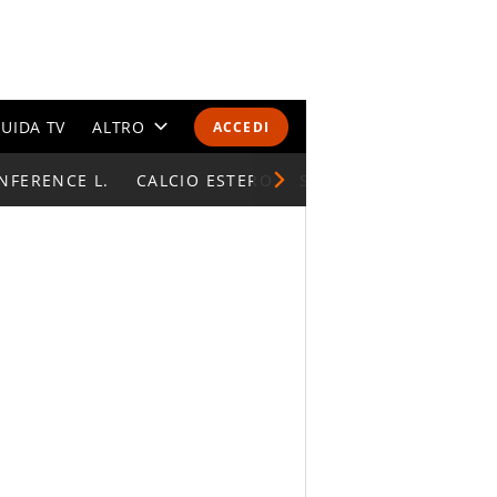
UIDA TV
ALTRO
ACCEDI
NFERENCE L.
CALENDARI E CLASSIFICHE
CALCIO ESTERO
SUPERCOPPA ITALIAN
ALTRI SPORT
MONDIALI 2026
OLIMPIADI
GOSSIP
LIFESTYLE