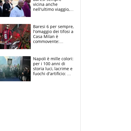
vicina anche
nell'ultimo viaggio,
la moglie Maura, i
figli e i suoi cari
circondati
Baresi 6 per sempre,
dall'affetto dei tifosi
l'omaggio dei tifosi a
Casa Milan è
commovente:
maglie, bandiere,
sciarpe, lacrime e
bigliettini
Napoli è mille colori:
per i 100 anni di
storia luci, lacrime e
fuochi d'artificio: De
Laurentiis salta al
coro anti-Juve