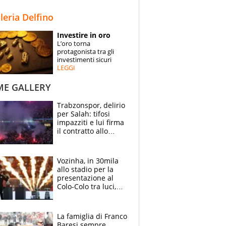
STORIE
lleria Delfino
SPECIALI
Investire in oro
L’oro torna
ESPERTI
protagonista tra gli
investimenti sicuri
LEGGI
CONTATTI
ME GALLERY
Trabzonspor, delirio
per Salah: tifosi
impazziti e lui firma
il contratto allo
stadio
Vozinha, in 30mila
allo stadio per la
presentazione al
Colo-Colo tra luci,
spettacolo, elicotteri
e paracadutisti
La famiglia di Franco
Baresi sempre