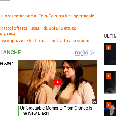
 la presentazione al Colo-Colo tra luci, spettacolo,
ato: l’offerta russa, i dubbi di Gattuso,
sorpresa
ULTI
osi impazziti e lui firma il contratto allo stadio