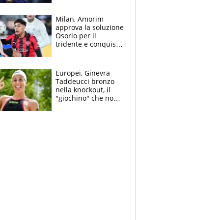
mondo) guadagna
solo 1,4 milioni
Milan, Amorim
all'anno
approva la soluzione
Osorio per il
tridente e conquista
Jashari: la frecciata
dello svizzero all'ex
Allegri
Europei, Ginevra
Taddeucci bronzo
nella knockout, il
"giochino" che non
le piace: "La Senna?
Oggi era pulita"