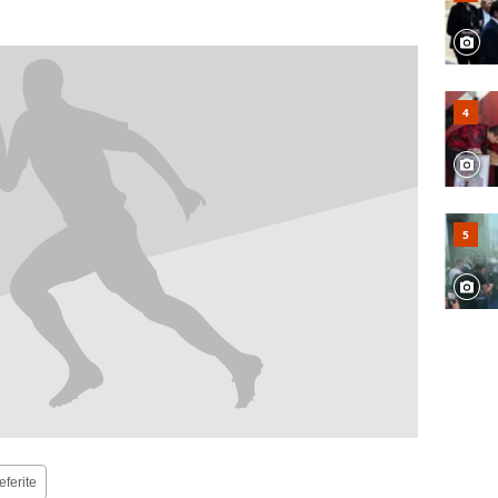
eferite