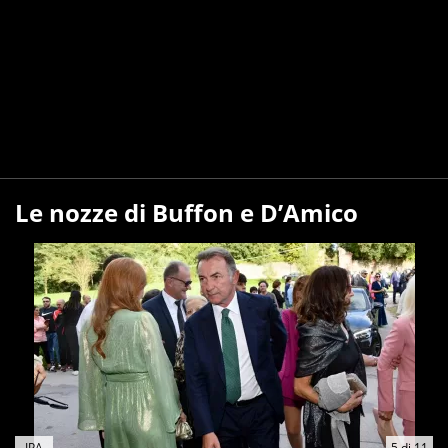
Le nozze di Buffon e D’Amico
IPA
5
di
11