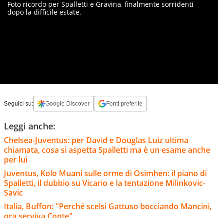
Foto ricordo per Spalletti e Gravina, finalmente sorridenti
dopo la difficile estate.
Seguici su:
Google Discover
Fonti preferite
Leggi anche:
Chelsea-Juventus: per David e Douglas Luiz ultima
chiamata, cosa si aspetta Spalletti ma è un esame anche
per lui
Juventus, Kolo Muani sulle orme di Osimhen: il piano di
Spalletti, il dubbio su Vicario e la tentazione Milinkovic-
Savic
Italia, Buffon: "Perché scelsi Gattuso bocciando Mancini,
ora serviva Conte"