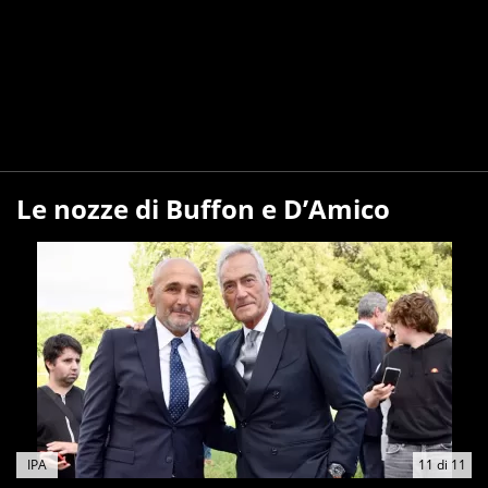
Le nozze di Buffon e D’Amico
IPA
11
di
11