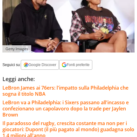
Getty Images
Seguici su:
Google Discover
Fonti preferite
Leggi anche:
LeBron James ai 76ers: l'impatto sulla Philadelphia che
sogna il titolo NBA
LeBron va a Philadelphia: i Sixers passano all'incasso e
confezionano un capolavoro dopo la trade per Jaylen
Brown
Il paradosso del rugby, crescita costante ma non per i
giocatori: Dupont (il più pagato al mondo) guadagna solo
1,4 milioni all'anno