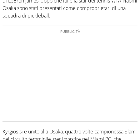
di LeBron James, dopo che lui e la star del tennis WTA Naomi
Osaka sono stati presentati come comproprietari di una
squadra di pickleball.
Kyrgios si è unito alla Osaka, quattro volte campionessa Slam
nel circuito femminile, per investire nel Miami PC, che