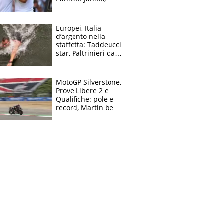
ansia per il
ginocchio e il rischio
agli US Open
Europei, Italia
d’argento nella
staffetta: Taddeucci
star, Paltrinieri da
leggenda. Greg
svela la profezia di
Padre Pio
MotoGP Silverstone,
Prove Libere 2 e
Qualifiche: pole e
record, Martin beffa
tutti. Prima fila
Aprilia