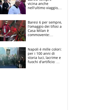
vicina anche
nell'ultimo viaggio,
la moglie Maura, i
figli e i suoi cari
circondati
Baresi 6 per sempre,
dall'affetto dei tifosi
l'omaggio dei tifosi a
Casa Milan è
commovente:
maglie, bandiere,
sciarpe, lacrime e
bigliettini
Napoli è mille colori:
per i 100 anni di
storia luci, lacrime e
fuochi d'artificio: De
Laurentiis salta al
coro anti-Juve