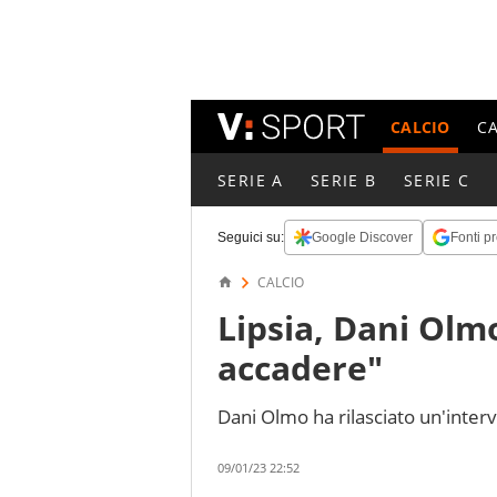
CALCIO
C
SERIE A
SERIE B
SERIE C
Seguici su:
Google Discover
Fonti pr
CALCIO
Lipsia, Dani Olm
accadere"
Dani Olmo ha rilasciato un'intervi
09/01/23 22:52