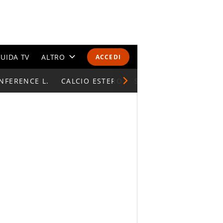
UIDA TV
ALTRO
ACCEDI
NFERENCE L.
CALENDARI E CLASSIFICHE
CALCIO ESTERO
SUPERCOPPA ITALIAN
ALTRI SPORT
MONDIALI 2026
OLIMPIADI
GOSSIP
LIFESTYLE