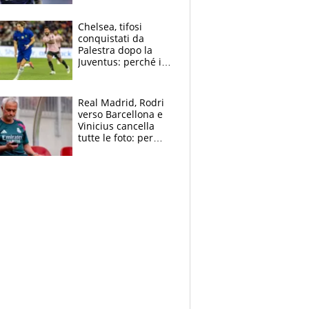
Antognoni ‘rovina la
festa’ a Commisso
Chelsea, tifosi
conquistati da
Palestra dopo la
Juventus: perché i
fan dei Blues sono
pazzi dell’azzurro
Real Madrid, Rodri
verso Barcellona e
Vinicius cancella
tutte le foto: per
Mourinho due grane
da risolvere