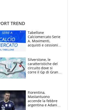
ORT TREND
Tabellone
Calciomercato Serie
A. Movimenti,
acquisti e cessioni:
estate 2026-27
Silverstone, le
caratteristiche del
circuito dove si
corre il Gp di Gran
Bretagna del
Motomondiale
Fiorentina,
Mastantuono
accende la febbre
argentina e Adani
impazzisce. Ma