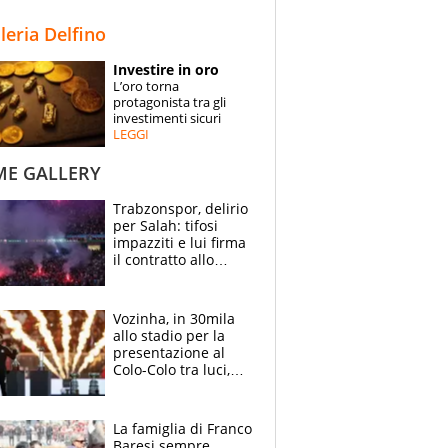
STORIE
lleria Delfino
SPECIALI
Investire in oro
L’oro torna
ESPERTI
protagonista tra gli
investimenti sicuri
LEGGI
CONTATTI
ME GALLERY
Trabzonspor, delirio
per Salah: tifosi
impazziti e lui firma
il contratto allo
stadio
Vozinha, in 30mila
allo stadio per la
presentazione al
Colo-Colo tra luci,
spettacolo, elicotteri
e paracadutisti
La famiglia di Franco
Baresi sempre