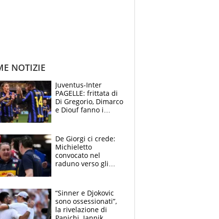
ME NOTIZIE
Juventus-Inter
PAGELLE: frittata di
Di Gregorio, Dimarco
e Diouf fanno i
bianconeri piccoli
piccoli, Ylildiz
scompare, Kolo fa
De Giorgi ci crede:
sperare
Michieletto
convocato nel
raduno verso gli
Europei. A sorpresa
torna Rychlicki
“Sinner e Djokovic
sono ossessionati”,
la rivelazione di
Panichi. Jannik,