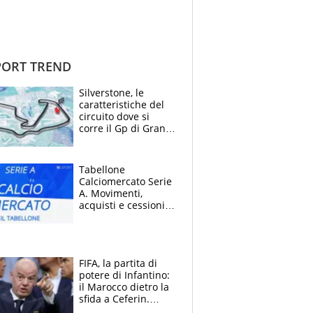
ORT TREND
Silverstone, le
caratteristiche del
circuito dove si
corre il Gp di Gran
Bretagna del
Motomondiale
Tabellone
Calciomercato Serie
A. Movimenti,
acquisti e cessioni:
estate 2026-27
FIFA, la partita di
potere di Infantino:
il Marocco dietro la
sfida a Ceferin.
Scontro sul