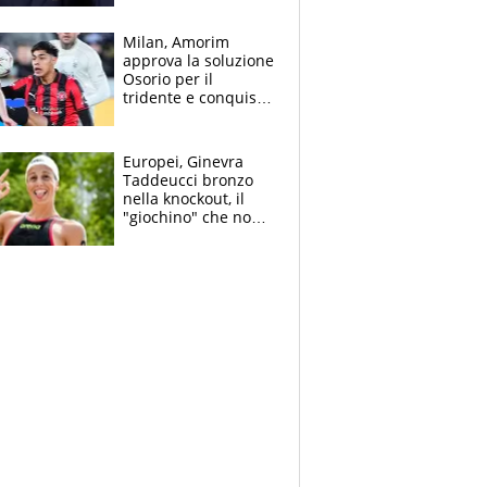
Mondiale a 64
squadre, l’ira di Figo
Milan, Amorim
approva la soluzione
Osorio per il
tridente e conquista
Jashari: la frecciata
dello svizzero all'ex
Allegri
Europei, Ginevra
Taddeucci bronzo
nella knockout, il
"giochino" che non
le piace: "La Senna?
Oggi era pulita"