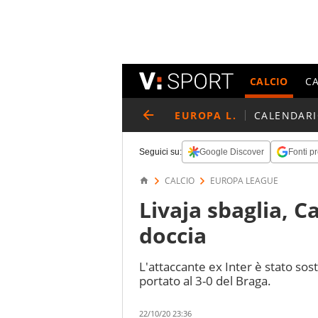
CALCIO
C
EUROPA L.
CALENDAR
Seguici su:
Google Discover
Fonti pr
CALCIO
EUROPA LEAGUE
Livaja sbaglia, C
doccia
L'attaccante ex Inter è stato sos
portato al 3-0 del Braga.
22/10/20 23:36