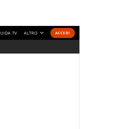
UIDA TV
ALTRO
ACCEDI
CALENDARI E CLASSIFICHE
ALTRI SPORT
MONDIALI 2026
OLIMPIADI
GOSSIP
LIFESTYLE