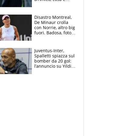
successo dopo il flop
per Nusa
Disastro Montreal,
De Minaur crolla
con Norrie, altro big
fuori. Badosa, foto
dall'ospedale e fan
preoccupati
Juventus-Inter,
Spalletti spiazza sul
bomber da 20 gol:
l’annuncio su Yildiz
e la risposta su
Bastoni