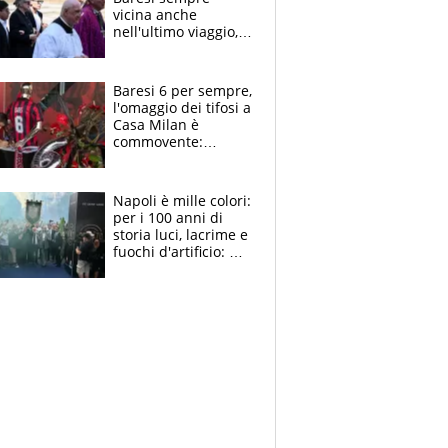
vicina anche
nell'ultimo viaggio,
la moglie Maura, i
figli e i suoi cari
circondati
Baresi 6 per sempre,
dall'affetto dei tifosi
l'omaggio dei tifosi a
Casa Milan è
commovente:
maglie, bandiere,
sciarpe, lacrime e
bigliettini
Napoli è mille colori:
per i 100 anni di
storia luci, lacrime e
fuochi d'artificio: De
Laurentiis salta al
coro anti-Juve