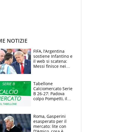
ME NOTIZIE
FIFA, l’Argentina
sostiene Infantino e
il web si scatena:
Messi finisce nei
meme, la Seleccion
travolta dalle
polemiche
Tabellone
Calciomercato Serie
B 26-27: Padova
colpo Pompetti, il
Sudtirol annuncia
Bjarkason
Roma, Gasperini
esasperato per il
mercato: lite con
D’Amico, cosa è