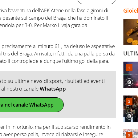
Gioie
iva l’avventura dell’AEK Atene nella fase a gironi di
 pesante sul campo del Braga, che ha dominato il
endola per 3-0. Per Marko Livaja gara da
 e precisamente al minuto 61 , ha deluso le aspettative
ULTI
 tris del Braga. Arrivato, infatti, da una palla persa da
to il contropiede e dunque l’ultimo gol della gara.
o su ultime news di sport, risultati ed eventi
ti al nostro canale
WhatsApp
ra nel canale WhatsApp
per in infortunio, ma per il suo scarso rendimento in
 aver perso palla, invece di rialzarsi e inseguire