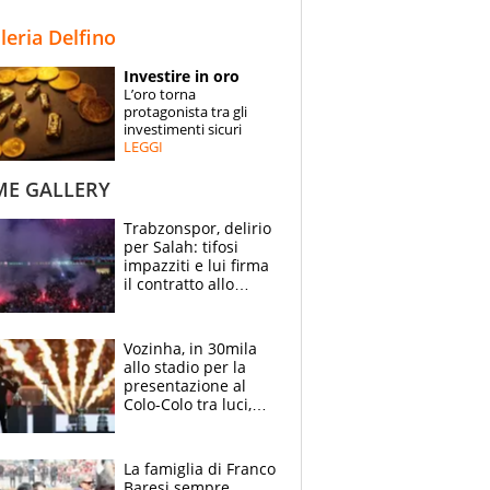
STORIE
lleria Delfino
SPECIALI
Investire in oro
L’oro torna
ESPERTI
protagonista tra gli
investimenti sicuri
LEGGI
CONTATTI
ME GALLERY
Trabzonspor, delirio
per Salah: tifosi
impazziti e lui firma
il contratto allo
stadio
Vozinha, in 30mila
allo stadio per la
presentazione al
Colo-Colo tra luci,
spettacolo, elicotteri
e paracadutisti
La famiglia di Franco
Baresi sempre