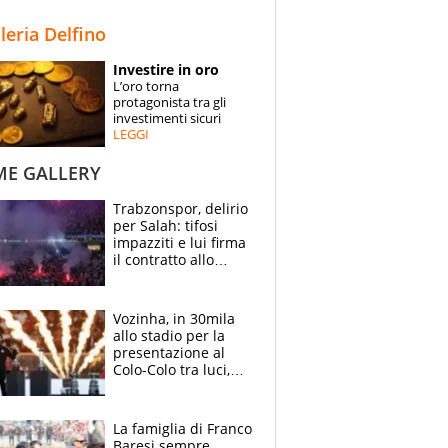
STORIE
lleria Delfino
SPECIALI
Investire in oro
L’oro torna
ESPERTI
protagonista tra gli
investimenti sicuri
LEGGI
CONTATTI
ME GALLERY
Trabzonspor, delirio
per Salah: tifosi
impazziti e lui firma
il contratto allo
stadio
Vozinha, in 30mila
allo stadio per la
presentazione al
Colo-Colo tra luci,
spettacolo, elicotteri
e paracadutisti
La famiglia di Franco
Baresi sempre