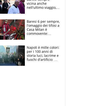
vicina anche
nell'ultimo viaggio,
la moglie Maura, i
figli e i suoi cari
circondati
Baresi 6 per sempre,
dall'affetto dei tifosi
l'omaggio dei tifosi a
Casa Milan è
commovente:
maglie, bandiere,
sciarpe, lacrime e
bigliettini
Napoli è mille colori:
per i 100 anni di
storia luci, lacrime e
fuochi d'artificio: De
Laurentiis salta al
coro anti-Juve