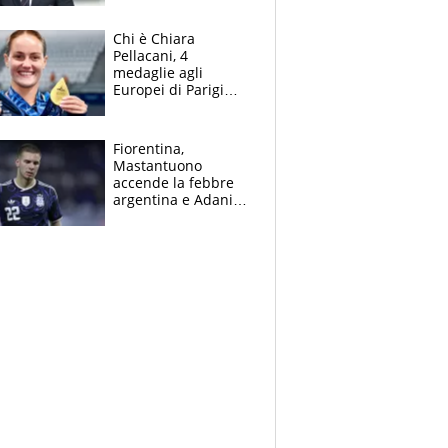
figlio Daniele
Chi è Chiara
Pellacani, 4
medaglie agli
Europei di Parigi
2026, papà
Giampaolo
giornalista, mamma
Fiorentina,
insegnante e il
Mastantuono
fratello calciatore
accende la febbre
argentina e Adani
impazzisce. Ma
Antognoni ‘rovina la
festa’ a Commisso