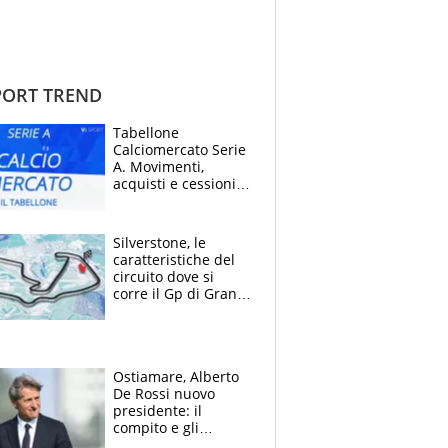
ORT TREND
Tabellone
Calciomercato Serie
A. Movimenti,
acquisti e cessioni:
estate 2026-27
Silverstone, le
caratteristiche del
circuito dove si
corre il Gp di Gran
Bretagna del
Motomondiale
Ostiamare, Alberto
De Rossi nuovo
presidente: il
compito e gli
obiettivi ricevuti dal