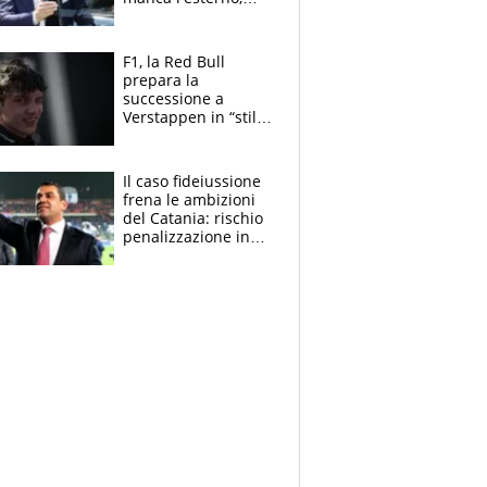
perchè Romero è
sfumato, quale è il
vero obiettivo di
F1, la Red Bull
Marotta
prepara la
successione a
Verstappen in “stile
Antonelli”. Colapinto
derubato, che
attacco all’Italia
Il caso fideiussione
frena le ambizioni
del Catania: rischio
penalizzazione in
classifica, cosa
succede?