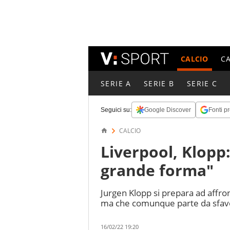
CALCIO
C
SERIE A
SERIE B
SERIE C
Seguici su:
Google Discover
Fonti pr
CALCIO
Liverpool, Klopp:
grande forma"
Jurgen Klopp si prepara ad affron
ma che comunque parte da sfavor
16/02/22 19:20