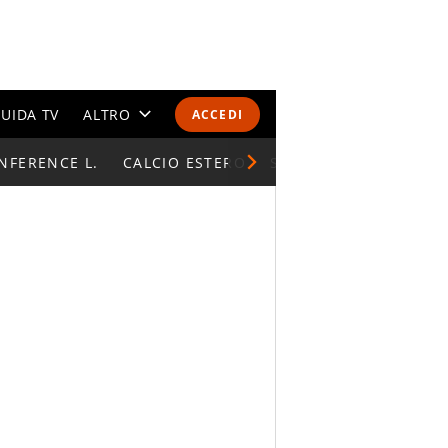
UIDA TV
ALTRO
ACCEDI
NFERENCE L.
CALENDARI E CLASSIFICHE
CALCIO ESTERO
SUPERCOPPA ITALIAN
ALTRI SPORT
MONDIALI 2026
OLIMPIADI
GOSSIP
LIFESTYLE