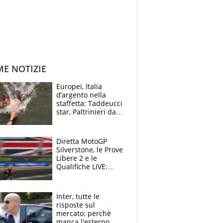
ME NOTIZIE
Europei, Italia
d’argento nella
staffetta: Taddeucci
star, Paltrinieri da
leggenda. Greg
svela la profezia di
Padre Pio
Diretta MotoGP
Silverstone, le Prove
Libere 2 e le
Qualifiche LIVE:
Martin beffa tutti, è
prima fila Aprilia
Inter, tutte le
risposte sul
mercato: perchè
manca l'esterno,