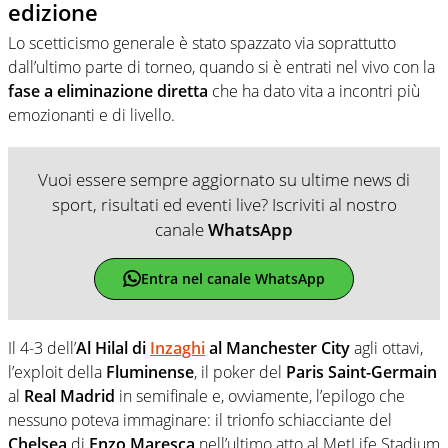
edizione
Lo scetticismo generale è stato spazzato via soprattutto
dall’ultimo parte di torneo, quando si è entrati nel vivo con la
fase a eliminazione diretta
che ha dato vita a incontri più
emozionanti e di livello.
Vuoi essere sempre aggiornato su ultime news di
sport, risultati ed eventi live? Iscriviti al nostro
canale
WhatsApp
Entra nel canale WhatsApp
Il 4-3 dell’
Al Hilal di
Inzaghi
al Manchester City
agli ottavi,
l’exploit della
Fluminense
, il poker del
Paris Saint-Germain
al
Real Madrid
in semifinale e, ovviamente, l’epilogo che
nessuno poteva immaginare: il trionfo schiacciante del
Chelsea
di
Enzo Maresca
nell’ultimo atto al MetLife Stadium