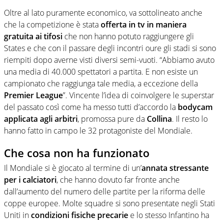
Oltre al lato puramente economico, va sottolineato anche
che la competizione è stata
offerta in tv in maniera
gratuita ai tifosi
che non hanno potuto raggiungere gli
States e che con il passare degli incontri oure gli stadi si sono
riempiti dopo averne visti diversi semi-vuoti. “Abbiamo avuto
una media di 40.000 spettatori a partita. E non esiste un
campionato che raggiunga tale media, a eccezione della
Premier League
”. Vincente l’idea di coinvolgere le superstar
del passato così come ha messo tutti d’accordo la
bodycam
applicata agli arbitri
, promossa pure da
Collina
. Il resto lo
hanno fatto in campo le 32 protagoniste del Mondiale.
Che cosa non ha funzionato
Il Mondiale si è giocato al termine di un’
annata stressante
per i calciatori
, che hanno dovuto far fronte anche
dall’aumento del numero delle partite per la riforma delle
coppe europee. Molte squadre si sono presentate negli Stati
Uniti in
condizioni fisiche precarie
e lo stesso Infantino ha