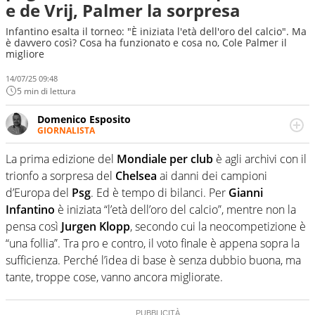
e de Vrij, Palmer la sorpresa
Infantino esalta il torneo: "È iniziata l'età dell'oro del calcio". Ma
è davvero così? Cosa ha funzionato e cosa no, Cole Palmer il
migliore
14/07/25 09:48
5 min di lettura
Domenico Esposito
GIORNALISTA
Da vent’anni in campo e sul campo per vivere ogni evento
in tutte le sue sfaccettature. Passione smisurata per il
La prima edizione del
Mondiale per club
è agli archivi con il
calcio e per la sfera di cuoio. Il pallone è una cosa
trionfo a sorpresa del
Chelsea
ai danni dei campioni
serissima, guai a dirgli di no
d’Europa del
Psg
. Ed è tempo di bilanci. Per
Gianni
Infantino
è iniziata “l’età dell’oro del calcio”, mentre non la
pensa così
Jurgen Klopp
, secondo cui la neocompetizione è
“una follia”. Tra pro e contro, il voto finale è appena sopra la
sufficienza. Perché l’idea di base è senza dubbio buona, ma
tante, troppe cose, vanno ancora migliorate.