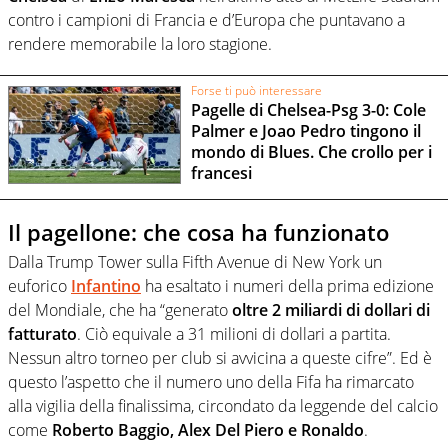
contro i campioni di Francia e d’Europa che puntavano a
rendere memorabile la loro stagione.
Forse ti può interessare
Pagelle di Chelsea-Psg 3-0: Cole
Palmer e Joao Pedro tingono il
mondo di Blues. Che crollo per i
francesi
Il pagellone: che cosa ha funzionato
Dalla Trump Tower sulla Fifth Avenue di New York un
euforico
Infantino
ha esaltato i numeri della prima edizione
del Mondiale, che ha “generato
oltre 2 miliardi di dollari di
fatturato
. Ciò equivale a 31 milioni di dollari a partita.
Nessun altro torneo per club si avvicina a queste cifre”. Ed è
questo l’aspetto che il numero uno della Fifa ha rimarcato
alla vigilia della finalissima, circondato da leggende del calcio
come
Roberto Baggio, Alex Del Piero e Ronaldo
.