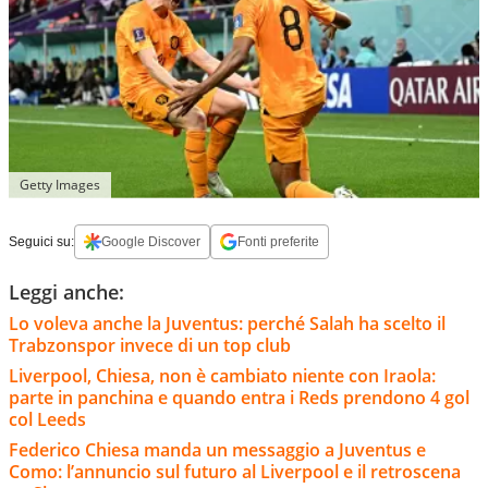
Getty Images
Seguici su:
Google Discover
Fonti preferite
Leggi anche:
Lo voleva anche la Juventus: perché Salah ha scelto il
Trabzonspor invece di un top club
Liverpool, Chiesa, non è cambiato niente con Iraola:
parte in panchina e quando entra i Reds prendono 4 gol
col Leeds
Federico Chiesa manda un messaggio a Juventus e
Como: l’annuncio sul futuro al Liverpool e il retroscena