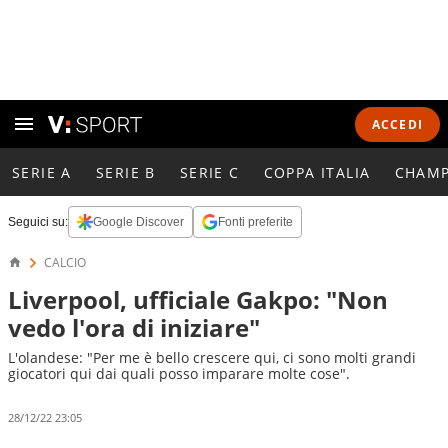
ACCEDI
SERIE A
SERIE B
SERIE C
COPPA ITALIA
CHAMP
Seguici su:
Google Discover
Fonti preferite
CALCIO
Liverpool, ufficiale Gakpo: "Non
vedo l'ora di iniziare"
L'olandese: "Per me è bello crescere qui, ci sono molti grandi
giocatori qui dai quali posso imparare molte cose".
28/12/22 23:05