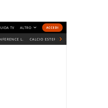
UIDA TV
ALTRO
ACCEDI
NFERENCE L.
CALENDARI E CLASSIFICHE
CALCIO ESTERO
SUPERCOPPA ITALIAN
ALTRI SPORT
MONDIALI 2026
OLIMPIADI
GOSSIP
LIFESTYLE