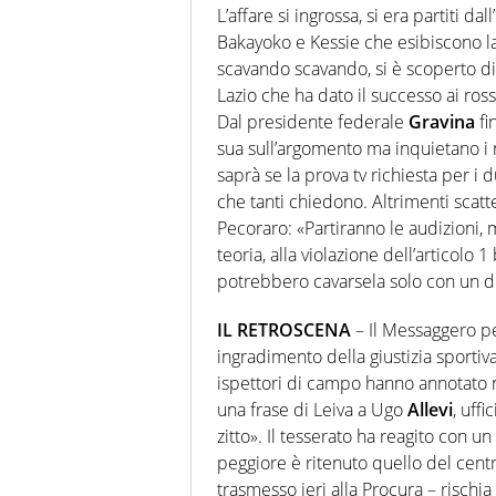
L’affare si ingrossa, si era partiti da
Bakayoko e Kessie che esibiscono l
scavando scavando, si è scoperto di 
Lazio che ha dato il successo ai ro
Dal presidente federale
Gravina
fi
sua sull’argomento ma inquietano i 
saprà se la prova tv richiesta per i
che tanti chiedono. Altrimenti scat
Pecoraro: «Partiranno le audizioni,
teoria, alla violazione dell’articolo 1
potrebbero cavarsela solo con un
IL RETROSCENA
– Il Messaggero per
ingradimento della giustizia sportiva
ispettori di campo hanno annotato nel
una frase di Leiva a Ugo
Allevi
, uff
zitto». Il tesserato ha reagito con
peggiore è ritenuto quello del cen
trasmesso ieri alla Procura – rischia