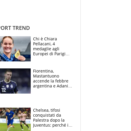
ORT TREND
Chi è Chiara
Pellacani, 4
medaglie agli
Europei di Parigi
2026, papà
Giampaolo
giornalista, mamma
Fiorentina,
insegnante e il
Mastantuono
fratello calciatore
accende la febbre
argentina e Adani
impazzisce. Ma
Antognoni ‘rovina la
festa’ a Commisso
Chelsea, tifosi
conquistati da
Palestra dopo la
Juventus: perché i
fan dei Blues sono