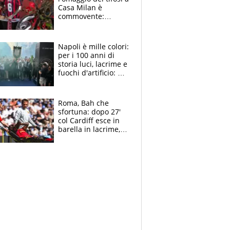
Casa Milan è
commovente:
maglie, bandiere,
sciarpe, lacrime e
bigliettini
Napoli è mille colori:
per i 100 anni di
storia luci, lacrime e
fuochi d'artificio: De
Laurentiis salta al
coro anti-Juve
Roma, Bah che
sfortuna: dopo 27'
col Cardiff esce in
barella in lacrime,
Dybala rigore da
schiaffi, i giallorossi
prendono 3 gol in
45'