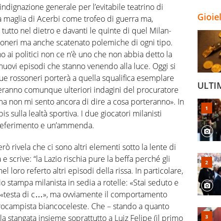
ll’indignazione generale per l’evitabile teatrino di
Gioie
a maglia di Acerbi come trofeo di guerra ma,
tutto nel dietro e davanti le quinte di quel Milan-
ssoneri ma anche scatenato polemiche di ogni tipo.
no ai politici non ce n’è uno che non abbia detto la
nuovi episodi che stanno venendo alla luce. Oggi si
 due rossoneri porterà a quella squalifica esemplare
ULTI
teranno comunque ulteriori indagini del procuratore
 ma non mi sento ancora di dire a cosa porteranno». In
 bis sulla lealtà sportiva. I due giocatori milanisti
 deferimento e un’ammenda.
ò rivela che ci sono altri elementi sotto la lente di
 e scrive: “la Lazio rischia pure la beffa perché gli
 loro referto altri episodi della rissa. In particolare,
icio stampa milanista in sedia a rotelle: «Stai seduto e
 un «testa di c…», ma ovviamente il comportamento
trocampista biancoceleste. Che – stando a quanto
 la stangata insieme soprattutto a Luiz Felipe (il primo