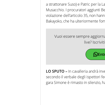
a strattonare Suso) e Patric per la L
Musacchio. I procuratori aggiunti Be
violazione dell’articolo 35, non hann
Bakayoko, che ha ulteriormente fom
Vuoi essere sempre aggiornat
live? Iscrivi
Ent
LO SPUTO –
In cavalleria andrà in
secondo il verbale degli ispettori fe
gara Simone è rimasto in silenzio, ha