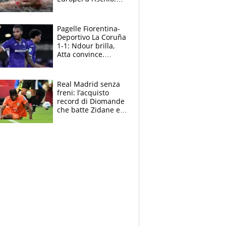
allenamenti fermi,
cosa succede
adesso
Pagelle Fiorentina-
Deportivo La Coruña
1-1: Ndour brilla,
Atta convince.
Pongracic rovina
tutto nel finale
Real Madrid senza
freni: l’acquisto
record di Diomande
che batte Zidane e
Ronaldo. Vinicius
rinnova: le cifre