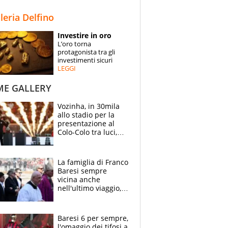
STORIE
lleria Delfino
SPECIALI
Investire in oro
L’oro torna
ESPERTI
protagonista tra gli
investimenti sicuri
LEGGI
CONTATTI
ME GALLERY
Vozinha, in 30mila
allo stadio per la
presentazione al
Colo-Colo tra luci,
spettacolo, elicotteri
e paracadutisti
La famiglia di Franco
Baresi sempre
vicina anche
nell'ultimo viaggio,
la moglie Maura, i
figli e i suoi cari
circondati
Baresi 6 per sempre,
dall'affetto dei tifosi
l'omaggio dei tifosi a