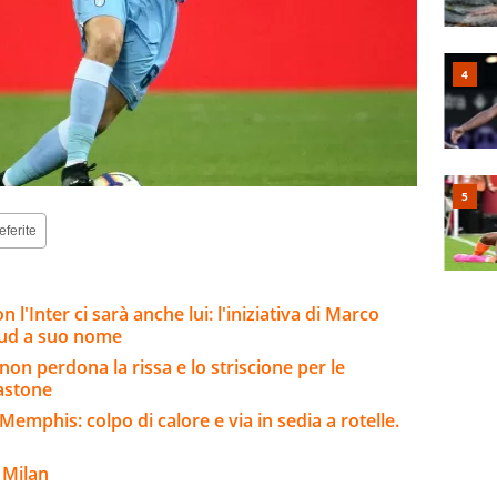
eferite
 l'Inter ci sarà anche lui: l'iniziativa di Marco
 sud a suo nome
 non perdona la rissa e lo striscione per le
bastone
mphis: colpo di calore e via in sedia a rotelle.
 Milan