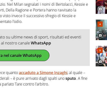
azio. Nel Milan segnalati i nomi di Bertolacci, Kessie e
rti, Della Ragione e Portera hanno ravvisato la
o visto invece il successivo sfregio di Kessie e
entato l’odio.
o su ultime news di sport, risultati ed eventi
ti al nostro canale
WhatsApp
ra nel canale WhatsApp
vece quanto
accaduto a Simone Inzaghi
, al quale –
derali – è pure arrivato dagli spalti uno
sputo
. A fine
 parlato Tare contro l’arbitro.