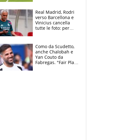
pazzi dell’azzurro
Real Madrid, Rodri
verso Barcellona e
Vinicius cancella
tutte le foto: per
Mourinho due grane
da risolvere
Como da Scudetto,
anche Chalobah e
Yan Couto da
Fabregas. "Fair Play
Finanziario?
Pagheremo la
multa"