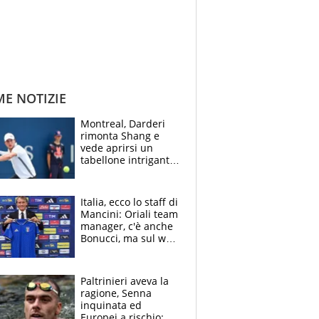
ME NOTIZIE
Montreal, Darderi
rimonta Shang e
vede aprirsi un
tabellone intrigante:
"Penso solo a
Borges, ma sono
felice del mio livello"
Italia, ecco lo staff di
Mancini: Oriali team
manager, c'è anche
Bonucci, ma sul web
infuria la polemica
Paltrinieri aveva la
ragione, Senna
inquinata ed
Europei a rischio: