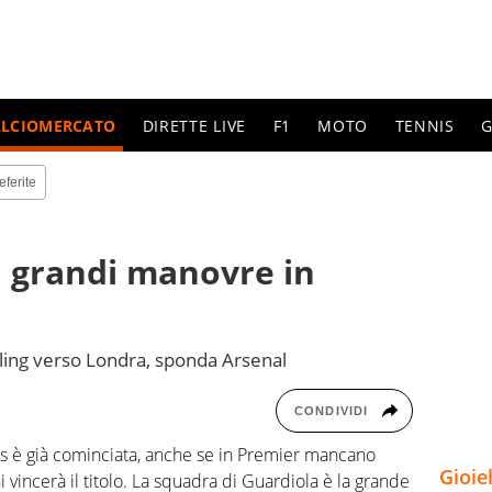
ALCIOMERCATO
DIRETTE LIVE
F1
MOTO
TENNIS
G
eferite
: grandi manovre in
ling verso Londra, sponda Arsenal
CONDIVIDI
ns è già cominciata, anche se in Premier mancano
Gioie
 vincerà il titolo. La squadra di Guardiola è la grande