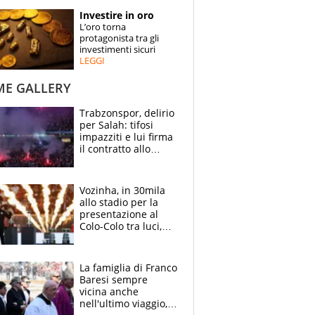
STORIE
Investire in oro
L’oro torna
SPECIALI
protagonista tra gli
investimenti sicuri
LEGGI
ESPERTI
ME GALLERY
CONTATTI
Trabzonspor, delirio
per Salah: tifosi
impazziti e lui firma
il contratto allo
stadio
Vozinha, in 30mila
allo stadio per la
presentazione al
Colo-Colo tra luci,
spettacolo, elicotteri
e paracadutisti
La famiglia di Franco
Baresi sempre
vicina anche
nell'ultimo viaggio,