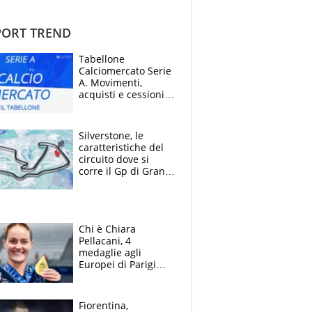
ORT TREND
Tabellone
Calciomercato Serie
A. Movimenti,
acquisti e cessioni:
estate 2026-27
Silverstone, le
caratteristiche del
circuito dove si
corre il Gp di Gran
Bretagna del
Motomondiale
Chi è Chiara
Pellacani, 4
medaglie agli
Europei di Parigi
2026, papà
Giampaolo
giornalista, mamma
Fiorentina,
insegnante e il