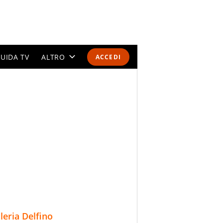
UIDA TV
ALTRO
ACCEDI
CALENDARI E CLASSIFICHE
ALTRI SPORT
MONDIALI 2026
OLIMPIADI
GOSSIP
LIFESTYLE
lleria Delfino