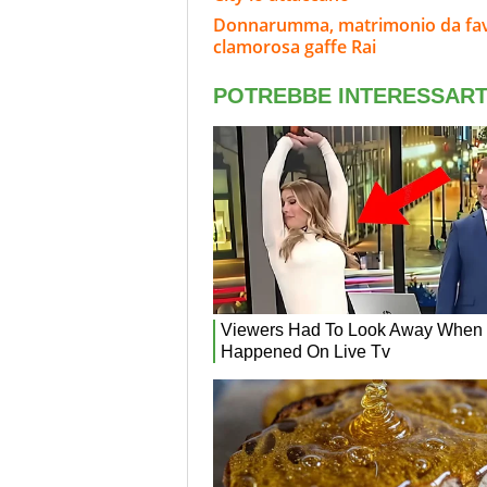
Donnarumma, matrimonio da favol
clamorosa gaffe Rai