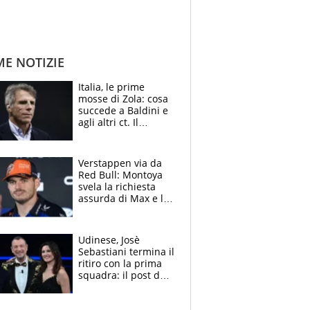
ME NOTIZIE
Italia, le prime
mosse di Zola: cosa
succede a Baldini e
agli altri ct. Il
Borussia tenta un
altro sgarbo agli
azzurri
Verstappen via da
Red Bull: Montoya
svela la richiesta
assurda di Max e lo
avverte: “Sicuro
Mercedes e
McLaren siano
Udinese, Josè
meglio?”
Sebastiani termina il
ritiro con la prima
squadra: il post del
figlio di Amadeus e
Sanremo sullo