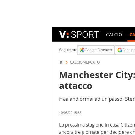
CALCIO
C
Seguici su:
Google Discover
Fonti pr
CALCIOMERCATO
Manchester City
attacco
Haaland ormai ad un passo; Ster
10/05/22 15:55
La prossima stagione in casa Citize
ancora tre giornate per decidere chi