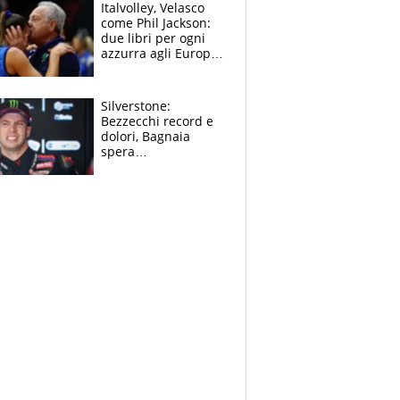
sfondo
Italvolley, Velasco
come Phil Jackson:
due libri per ogni
azzurra agli Europei.
Quello per Sylla è
“geniale”
Silverstone:
Bezzecchi record e
dolori, Bagnaia
spera
nell'antidolorifico,
Marquez si tira fuori
e vota Aprilia