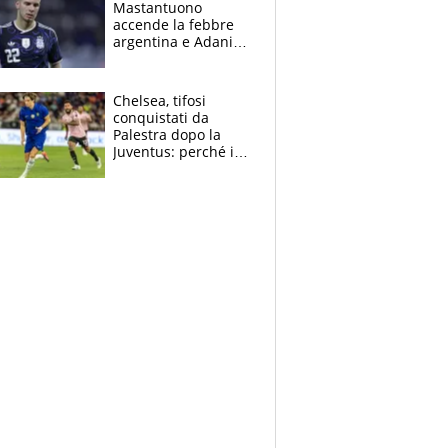
Mastantuono
fratello calciatore
accende la febbre
argentina e Adani
impazzisce. Ma
Antognoni ‘rovina la
festa’ a Commisso
Chelsea, tifosi
conquistati da
Palestra dopo la
Juventus: perché i
fan dei Blues sono
pazzi dell’azzurro