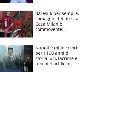
la moglie Maura, i
figli e i suoi cari
circondati
Baresi 6 per sempre,
dall'affetto dei tifosi
l'omaggio dei tifosi a
Casa Milan è
commovente:
maglie, bandiere,
sciarpe, lacrime e
bigliettini
Napoli è mille colori:
per i 100 anni di
storia luci, lacrime e
fuochi d'artificio: De
Laurentiis salta al
coro anti-Juve