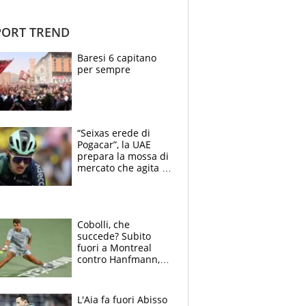
ORT TREND
Baresi 6 capitano
per sempre
“Seixas erede di
Pogacar”, la UAE
prepara la mossa di
mercato che agita la
Francia. Ciccone,
che beffa alla Vuelta
a Burgos
Cobolli, che
succede? Subito
fuori a Montreal
contro Hanfmann,
per Flavio è tutta
colpa della tosse
L'Aia fa fuori Abisso