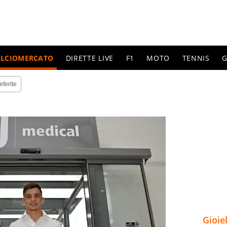
ALCIOMERCATO
DIRETTE LIVE
F1
MOTO
TENNIS
G
eferite
Gioie