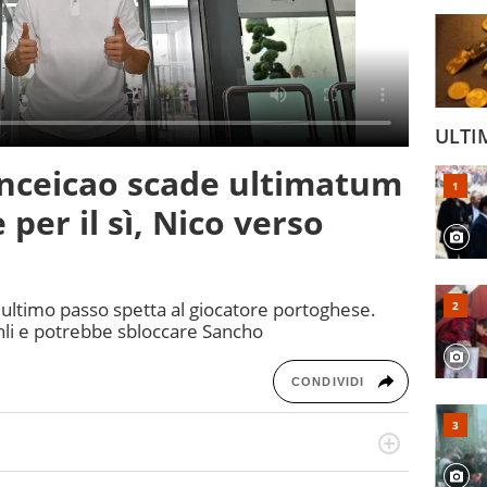
ULTI
onceicao scade ultimatum
 per il sì, Nico verso
l'ultimo passo spetta al giocatore portoghese.
Ahli e potrebbe sbloccare Sancho
CONDIVIDI
port: scrive di calcio giocato ma non rinuncia allo