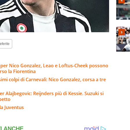
eferite
io per Nico Gonzalez, Leao e Loftus-Cheek possono
rso la Fiorentina
imi colpi di Carnevali: Nico Gonzalez, corsa a tre
er Alajbegovic: Reijnders più di Kessie. Suzuki si
betto
la Juventus