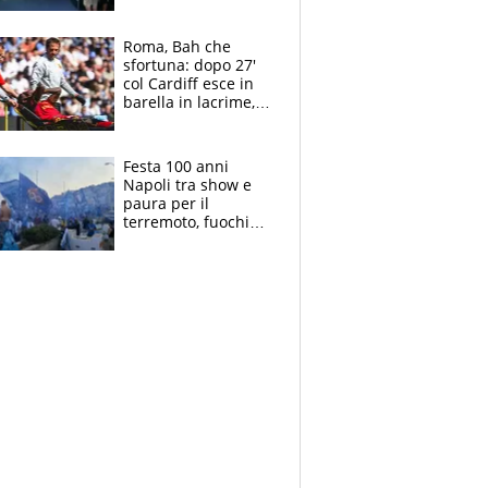
Laurentiis salta al
coro anti-Juve
Roma, Bah che
sfortuna: dopo 27'
col Cardiff esce in
barella in lacrime,
Dybala rigore da
schiaffi, i giallorossi
prendono 3 gol in
Festa 100 anni
45'
Napoli tra show e
paura per il
terremoto, fuochi
d'artificio e
polemiche: andava
fermato