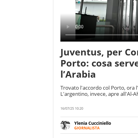
Juventus, per C
Porto: cosa serve
l’Arabia
Trovato l'accordo col Porto, ora 
L'argentino, invece, apre all'Al-
16/07/25 10:20
Ylenia Cucciniello
GIORNALISTA
Appassionatissima di tutto lo s