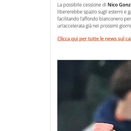
La possibile cessione di
Nico Gonza
libererebbe spazio sugli esterni e 
facilitando l’affondo bianconero p
un’accelerata già nei prossimi giorni
Clicca qui per tutte le news sul c