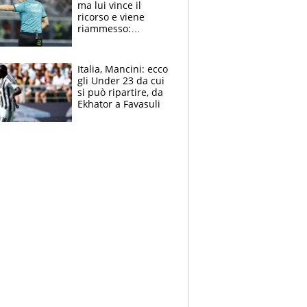
ma lui vince il
ricorso e viene
riammesso:
continua momento
nero per gli arbitri
Italia, Mancini: ecco
gli Under 23 da cui
si può ripartire, da
Ekhator a Favasuli