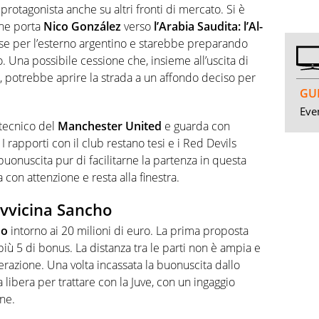
protagonista anche su altri fronti di mercato. Si è
che porta
Nico
González
verso
l’Arabia Saudita:
l’Al-
sse per l’esterno argentino e starebbe preparando
o. Una possibile cessione che, insieme all’uscita di
 potrebbe aprire la strada a un affondo deciso per
GUI
Even
 tecnico del
Manchester United
e guarda con
 rapporti con il club restano tesi e i Red Devils
onuscita pur di facilitarne la partenza in questa
con attenzione e resta alla finestra.
avvicina Sancho
ho
intorno ai 20 milioni di euro. La prima proposta
più 5 di bonus. La distanza tra le parti non è ampia e
operazione. Una volta incassata la buonuscita dallo
 libera per trattare con la Juve, con un ingaggio
one.