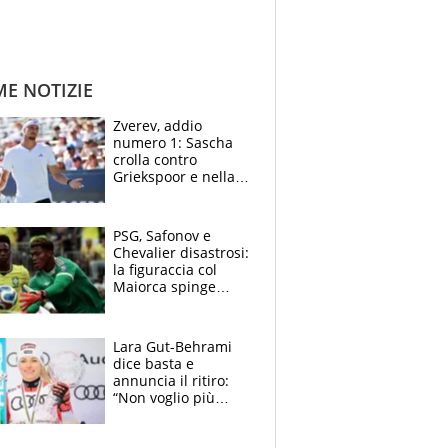
ME NOTIZIE
Zverev, addio
numero 1: Sascha
crolla contro
Griekspoor e nella
sfida a due con
Sinner si conferma
terzo. Quanti malori
PSG, Safonov e
a Montreal
Chevalier disastrosi:
la figuraccia col
Maiorca spinge
Suzuki da Luis
Enrique, Juve a
rischio beffa
Lara Gut-Behrami
dice basta e
annuncia il ritiro:
“Non voglio più
gareggiare”. Visita
decisiva per