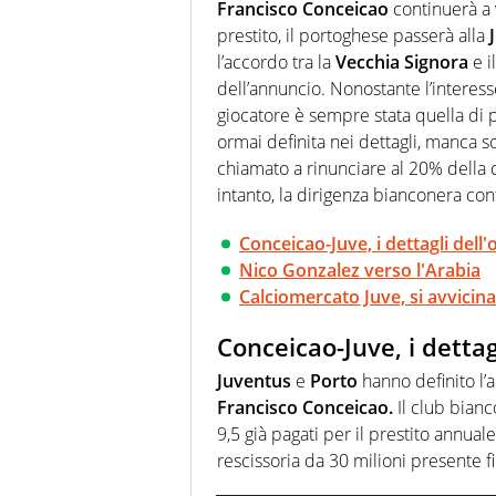
sguardo sull'extra campo, dove
Francisco Conceicao
continuerà a 
riesce a restituire
prestito, il portoghese passerà alla
l’accordo tra la
Vecchia Signora
e i
dell’annuncio. Nonostante l’interesse
giocatore è sempre stata quella di 
ormai definita nei dettagli, manca so
chiamato a rinunciare al 20% della 
intanto, la dirigenza bianconera con
Conceicao-Juve, i dettagli dell
Nico Gonzalez verso l'Arabia
Calciomercato Juve, si avvicin
Conceicao-Juve, i dettag
Juventus
e
Porto
hanno definito l’a
Francisco Conceicao.
Il club bianc
9,5 già pagati per il prestito annuale.
rescissoria da 30 milioni presente fi