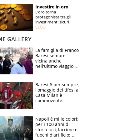
STORIE
Investire in oro
L’oro torna
SPECIALI
protagonista tra gli
investimenti sicuri
LEGGI
ESPERTI
ME GALLERY
CONTATTI
La famiglia di Franco
Baresi sempre
vicina anche
nell'ultimo viaggio,
la moglie Maura, i
figli e i suoi cari
circondati
Baresi 6 per sempre,
dall'affetto dei tifosi
l'omaggio dei tifosi a
Casa Milan è
commovente:
maglie, bandiere,
sciarpe, lacrime e
bigliettini
Napoli è mille colori:
per i 100 anni di
storia luci, lacrime e
fuochi d'artificio: De