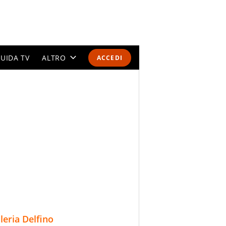
UIDA TV
ALTRO
ACCEDI
CALENDARI E CLASSIFICHE
ALTRI SPORT
MONDIALI 2026
OLIMPIADI
GOSSIP
LIFESTYLE
lleria Delfino