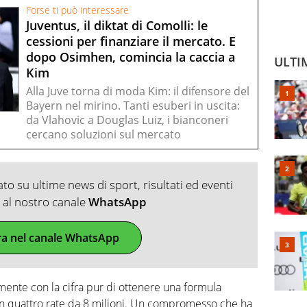
Forse ti può interessare
Juventus, il diktat di Comolli: le
cessioni per finanziare il mercato. E
dopo Osimhen, comincia la caccia a
ULTI
Kim
Alla Juve torna di moda Kim: il difensore del
Bayern nel mirino. Tanti esuberi in uscita:
da Vlahovic a Douglas Luiz, i bianconeri
cercano soluzioni sul mercato
o su ultime news di sport, risultati ed eventi
ti al nostro canale
WhatsApp
ra nel canale WhatsApp
rmente con la cifra pur di ottenere una formula
in quattro rate da 8 milioni. Un compromesso che ha