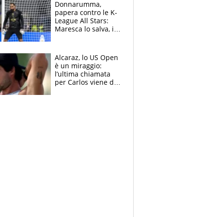
Brignone
Donnarumma,
papera contro le K-
League All Stars:
Maresca lo salva, i
tifosi del City lo
attaccano
Alcaraz, lo US Open
è un miraggio:
l’ultima chiamata
per Carlos viene da
New York e
potrebbe
coinvolgere Serena
Williams