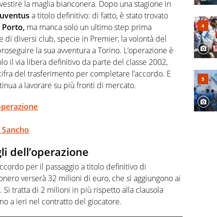
 spesso si trovano risposte che il rettangolo verde non
vestire la maglia bianconera. Dopo una stagione in
Juventus
a titolo definitivo: di fatto, è stato trovato
l
Porto,
ma manca solo un ultimo step prima
 di diversi club, specie in Premier, la volontà del
proseguire la sua avventura a Torino. L’operazione è
lo il via libera definitivo da parte del classe 2002,
cifra del trasferimento per completare l’accordo. E
tinua a lavorare su più fronti di mercato.
'operazione
a Sancho
li dell’operazione
ccordo per il passaggio a titolo definitivo di
onero verserà 32 milioni di euro, che si aggiungono ai
 Si tratta di 2 milioni in più rispetto alla clausola
no a ieri nel contratto del giocatore.