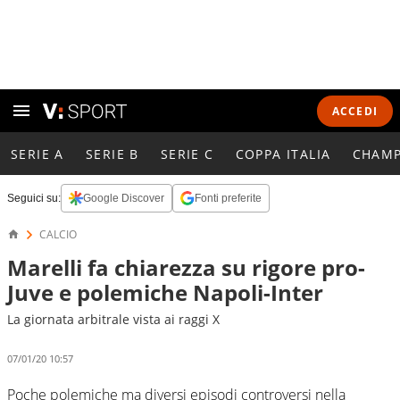
ACCEDI
SERIE A
SERIE B
SERIE C
COPPA ITALIA
CHAMP
Seguici su:
Google Discover
Fonti preferite
CALCIO
Marelli fa chiarezza su rigore pro-
Juve e polemiche Napoli-Inter
La giornata arbitrale vista ai raggi X
07/01/20 10:57
Poche polemiche ma diversi episodi controversi nella