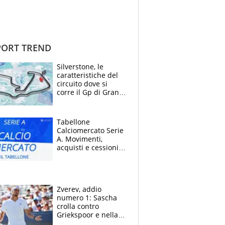
ORT TREND
Silverstone, le
caratteristiche del
circuito dove si
corre il Gp di Gran
Bretagna del
Motomondiale
Tabellone
Calciomercato Serie
A. Movimenti,
acquisti e cessioni:
estate 2026-27
Zverev, addio
numero 1: Sascha
crolla contro
Griekspoor e nella
sfida a due con