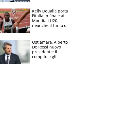
Sinner si conferma
terzo. Quanti malori
Kelly Doualla porta
a Montreal
l'Italia in finale ai
Mondiali U20,
neanche il fumo di
un incendio la frena
sui 100 metri
Ostiamare, Alberto
De Rossi nuovo
presidente: il
compito e gli
obiettivi ricevuti dal
figlio Daniele