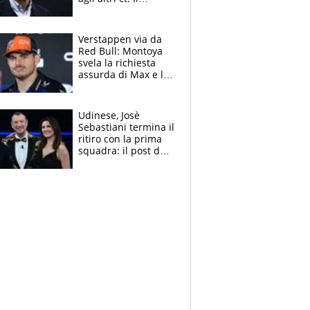
Borussia tenta un
altro sgarbo agli
azzurri
Verstappen via da
Red Bull: Montoya
svela la richiesta
assurda di Max e lo
avverte: “Sicuro
Mercedes e
McLaren siano
Udinese, Josè
meglio?”
Sebastiani termina il
ritiro con la prima
squadra: il post del
figlio di Amadeus e
Sanremo sullo
sfondo