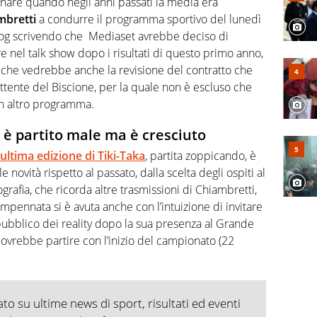
i share quando negli anni passati la media era
mbretti
a condurre il programma sportivo del lunedì
vBlog scrivendo che Mediaset avrebbe deciso di
e nel talk show dopo i risultati di questo primo anno,
e che vedrebbe anche la revisione del contratto che
ttente del Biscione, per la quale non è escluso che
n altro programma.
 è partito male ma è cresciuto
’ultima edizione di Tiki-Taka
, partita zoppicando, è
 novità rispetto al passato, dalla scelta degli ospiti al
grafia, che ricorda altre trasmissioni di Chiambretti,
impennata si è avuta anche con l’intuizione di invitare
pubblico dei reality dopo la sua presenza al Grande
 dovrebbe partire con l’inizio del campionato (22
o su ultime news di sport, risultati ed eventi