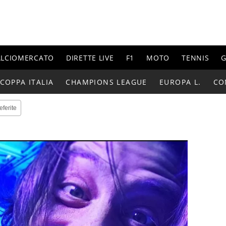
ALCIOMERCATO
DIRETTE LIVE
F1
MOTO
TENNIS
G
COPPA ITALIA
CHAMPIONS LEAGUE
EUROPA L.
CO
eferite