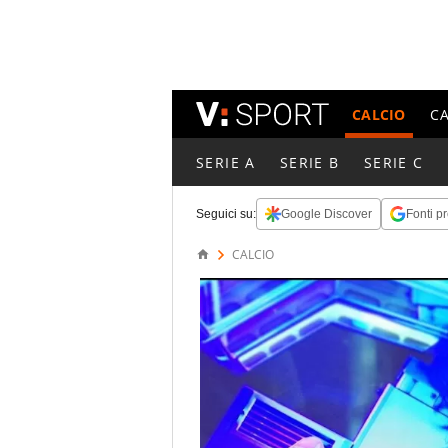
CALCIO
C
SERIE A
SERIE B
SERIE C
Seguici su:
Google Discover
Fonti pr
CALCIO