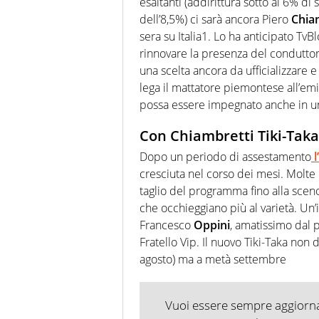
esaltanti (addirittura sotto al 6% d
dell’8,5%) ci sarà ancora Piero
Chia
sera su Italia1. Lo ha anticipato T
rinnovare la presenza del conduttor
una scelta ancora da ufficializzare 
lega il mattatore piemontese all’emi
possa essere impegnato anche in u
Con Chiambretti Tiki-Taka
Dopo un periodo di assestamento
l
cresciuta nel corso dei mesi. Molte le
taglio del programma fino alla sceno
che occhieggiano più al varietà. Un’
Francesco
Oppini
, amatissimo dal 
Fratello Vip. Il nuovo Tiki-Taka non
agosto) ma a metà settembre
Vuoi essere sempre aggiornat