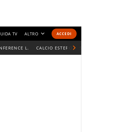
UIDA TV
ALTRO
ACCEDI
NFERENCE L.
CALENDARI E CLASSIFICHE
CALCIO ESTERO
SUPERCOPPA ITALIAN
ALTRI SPORT
MONDIALI 2026
OLIMPIADI
GOSSIP
LIFESTYLE