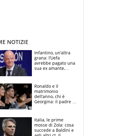
ME NOTIZIE
Infantino, un’altra
grana: l’Uefa
avrebbe pagato una
sua ex amante,
scoppia lo scandalo
Ronaldo e il
matrimonio
dell’anno, chi è
Georgina: il padre in
galera, l’incontro da
Gucci e il boom
social
Italia, le prime
mosse di Zola: cosa
succede a Baldini e
agli altri ct. Il