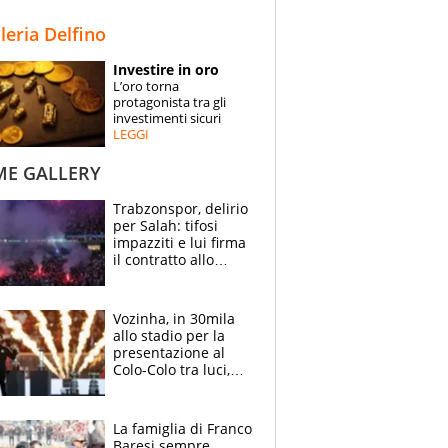
STORIE
lleria Delfino
SPECIALI
Investire in oro
L’oro torna
ESPERTI
protagonista tra gli
investimenti sicuri
LEGGI
CONTATTI
ME GALLERY
Trabzonspor, delirio
per Salah: tifosi
impazziti e lui firma
il contratto allo
stadio
Vozinha, in 30mila
allo stadio per la
presentazione al
Colo-Colo tra luci,
spettacolo, elicotteri
e paracadutisti
La famiglia di Franco
Baresi sempre