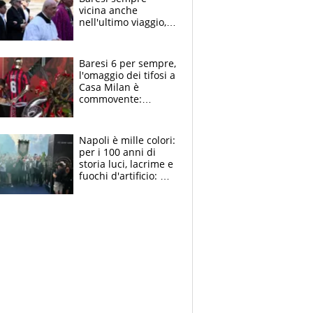
vicina anche
nell'ultimo viaggio,
la moglie Maura, i
figli e i suoi cari
circondati
Baresi 6 per sempre,
dall'affetto dei tifosi
l'omaggio dei tifosi a
Casa Milan è
commovente:
maglie, bandiere,
sciarpe, lacrime e
bigliettini
Napoli è mille colori:
per i 100 anni di
storia luci, lacrime e
fuochi d'artificio: De
Laurentiis salta al
coro anti-Juve