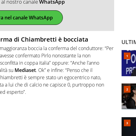
ti al nostro canale
WhatsApp
ra nel canale WhatsApp
ferma di Chiambretti è bocciata
ULTI
 maggioranza boccia la conferma del conduttore
: “Per
 avesse confermato Pirlo nonostante la non
sconfitta in coppa italia” oppure: “
Anche l’anno
lità su
Mediaset
. Ok
” e infine: “
Penso che il
hiambretti
è sempre stato un egocentrico nato,
 a lui che di calcio ne capisce 0, purtroppo non
 ed esperto”.