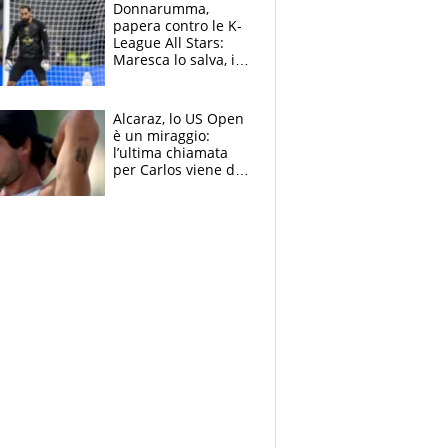
Brignone
Donnarumma,
papera contro le K-
League All Stars:
Maresca lo salva, i
tifosi del City lo
attaccano
Alcaraz, lo US Open
è un miraggio:
l’ultima chiamata
per Carlos viene da
New York e
potrebbe
coinvolgere Serena
Williams