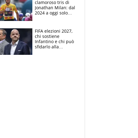
clamoroso tris di
Jonathan Milan: dal
2024 a oggi solo
Pogacar ha vinto più
di lui. Bene Romele
e Skerl
FIFA elezioni 2027,
chi sostiene
Infantino e chi può
sfidarlo alla
presidenza: la
nuova geografia del
calcio