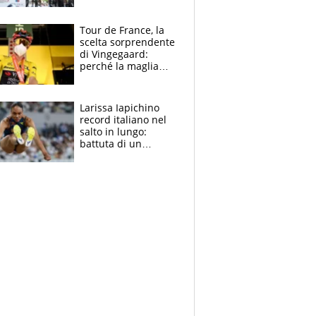
rito della Norvegia
di Haaland e
compagni
Tour de France, la
scelta sorprendente
di Vingegaard:
perché la maglia
gialla indossa la
mascherina, il
rischio da evitare
Larissa Iapichino
record italiano nel
salto in lungo:
battuta di un
centimetro mamma
Fiona May