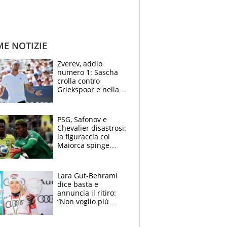
ME NOTIZIE
Zverev, addio
numero 1: Sascha
crolla contro
Griekspoor e nella
sfida a due con
Sinner si conferma
terzo. Quanti malori
PSG, Safonov e
a Montreal
Chevalier disastrosi:
la figuraccia col
Maiorca spinge
Suzuki da Luis
Enrique, Juve a
rischio beffa
Lara Gut-Behrami
dice basta e
annuncia il ritiro:
“Non voglio più
gareggiare”. Visita
decisiva per