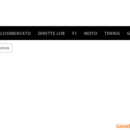
ALCIOMERCATO
DIRETTE LIVE
F1
MOTO
TENNIS
G
eferite
Gioie