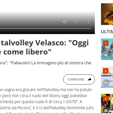
ULTI
'Italvolley Velasco: "Oggi
 come libero"
ra": "Pallavolo? La immagino più di sinistra che
CONDIVIDI
o sogno era giocare nell’Italvolley ma non ha potuto
 però non c’era il ruolo del libero, oggi potrebbe
ichiesta per questo ruolo è di circa 1.65/70”. A
iorno da Pecora”, è il ct dell’Italvolley femminile Julio