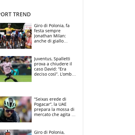
ORT TREND
Giro di Polonia, fa
festa sempre
Jonathan Milan:
anche di giallo
vestito, il friulano
non ha rivali (bene
Malucelli, terzo)
Juventus, Spalletti
prova a chiudere il
caso David: “Era
deciso così”. L’ombra
di Zirkzee e la
sentenza dei tifosi
“Seixas erede di
Pogacar”, la UAE
prepara la mossa di
mercato che agita la
Francia. Ciccone,
che beffa alla Vuelta
a Burgos
Giro di Polonia,