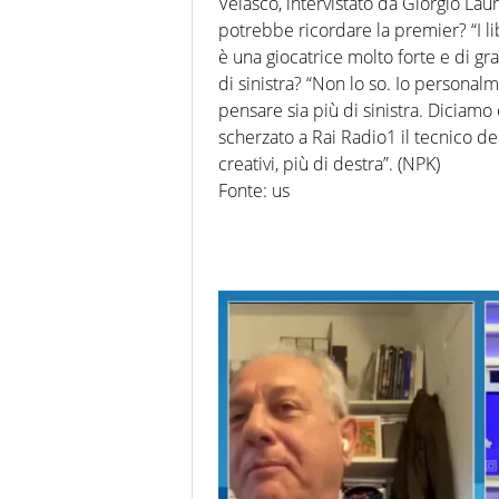
Velasco, intervistato da Giorgio Laur
potrebbe ricordare la premier? “I 
è una giocatrice molto forte e di gr
di sinistra? “Non lo so. Io personalm
pensare sia più di sinistra. Diciamo c
scherzato a Rai Radio1 il tecnico del
creativi, più di destra”. (NPK)
Fonte: us