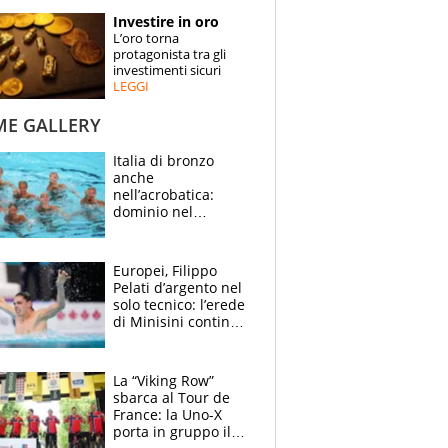
STORIE
Investire in oro
L’oro torna
SPECIALI
protagonista tra gli
investimenti sicuri
LEGGI
ESPERTI
ME GALLERY
CONTATTI
Italia di bronzo
anche
nell’acrobatica:
dominio nel
medagliere, ora
tocca a Ceccon, Curti
e compagni
Europei, Filippo
continuare
Pelati d’argento nel
solo tecnico: l’erede
di Minisini continua
a stupire, Los
Angeles è già nel
mirino
La “Viking Row”
sbarca al Tour de
France: la Uno-X
porta in gruppo il