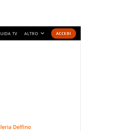
UIDA TV
ALTRO
ACCEDI
CALENDARI E CLASSIFICHE
ALTRI SPORT
MONDIALI 2026
OLIMPIADI
GOSSIP
LIFESTYLE
lleria Delfino