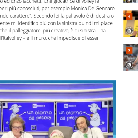
o ed Enzo Iacchetti. Che giocatrice di volley le
liberi più conosciuti, per esempio Monica De Gennaro
ande carattere”. Secondo lei la pallavolo è di destra o
ente mi identifico più con la sinistra quindi mi piace
he il palleggiatore, più creativo, è di sinistra – ha
l’Italvolley – e il muro, che impedisce di esser