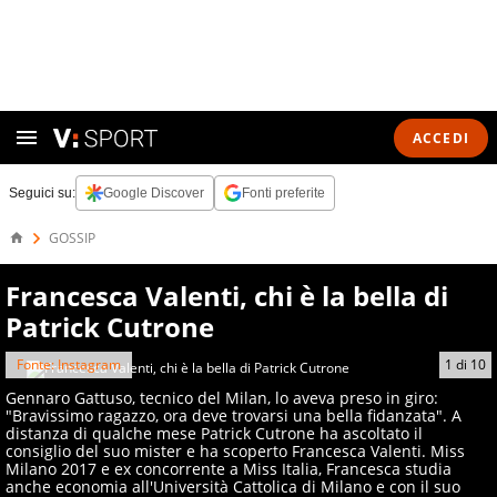
ACCEDI
Seguici su:
Google Discover
Fonti preferite
GOSSIP
Francesca Valenti, chi è la bella di
Patrick Cutrone
Fonte: Instagram
1
di
10
Gennaro Gattuso, tecnico del Milan, lo aveva preso in giro:
"Bravissimo ragazzo, ora deve trovarsi una bella fidanzata". A
distanza di qualche mese Patrick Cutrone ha ascoltato il
consiglio del suo mister e ha scoperto Francesca Valenti. Miss
Milano 2017 e ex concorrente a Miss Italia, Francesca studia
anche economia all'Università Cattolica di Milano e con il suo