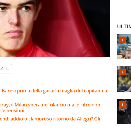
ULTI
eferite
a Baresi prima della gara: la maglia del capitano a
ay, il Milan spera nel rilancio ma le cifre non
lle tensioni
kend: addio o clamoroso ritorno da Allegri? Gli