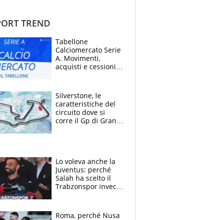
ORT TREND
Tabellone
Calciomercato Serie
A. Movimenti,
acquisti e cessioni:
estate 2026-27
Silverstone, le
caratteristiche del
circuito dove si
corre il Gp di Gran
Bretagna del
Motomondiale
Lo voleva anche la
Juventus: perché
Salah ha scelto il
Trabzonspor invece
di un top club
Roma, perché Nusa