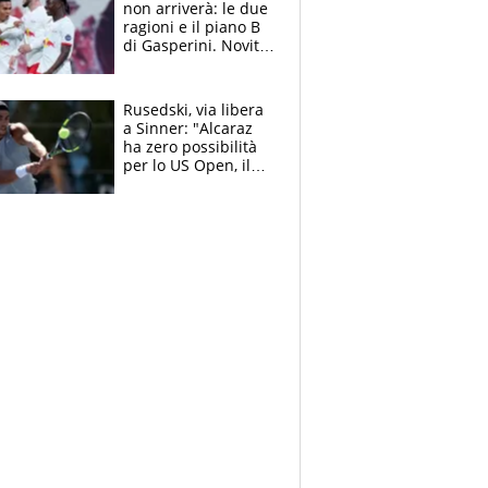
non arriverà: le due
ragioni e il piano B
di Gasperini. Novità
su Pellegrini e
Cacciamani
Rusedski, via libera
a Sinner: "Alcaraz
ha zero possibilità
per lo US Open, il
2026 forse è gà
finito per lui"