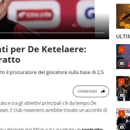
ULTI
nti per De Ketelaere:
ratto
o il procuratore del giocatore sulla base di 2,5
CONDIVIDI
ato e tra gli obiettivi principali c’è da tempo De
set, il club rossonero avrebbe trovato un accordo di
to i dirigenti del Milan e ha accettato un
contratto