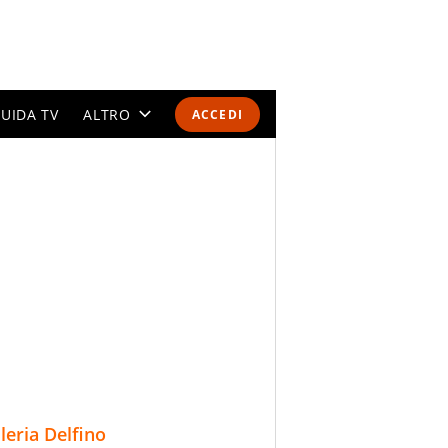
UIDA TV
ALTRO
ACCEDI
CALENDARI E CLASSIFICHE
ALTRI SPORT
MONDIALI 2026
OLIMPIADI
GOSSIP
LIFESTYLE
lleria Delfino