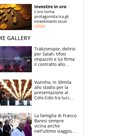
STORIE
Investire in oro
L’oro torna
SPECIALI
protagonista tra gli
investimenti sicuri
LEGGI
ESPERTI
ME GALLERY
CONTATTI
Trabzonspor, delirio
per Salah: tifosi
impazziti e lui firma
il contratto allo
stadio
Vozinha, in 30mila
allo stadio per la
presentazione al
Colo-Colo tra luci,
spettacolo, elicotteri
e paracadutisti
La famiglia di Franco
Baresi sempre
vicina anche
nell'ultimo viaggio,