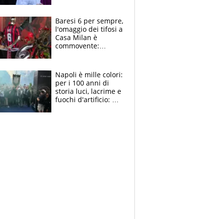
la moglie Maura, i
figli e i suoi cari
circondati
Baresi 6 per sempre,
dall'affetto dei tifosi
l'omaggio dei tifosi a
Casa Milan è
commovente:
maglie, bandiere,
sciarpe, lacrime e
bigliettini
Napoli è mille colori:
per i 100 anni di
storia luci, lacrime e
fuochi d'artificio: De
Laurentiis salta al
coro anti-Juve