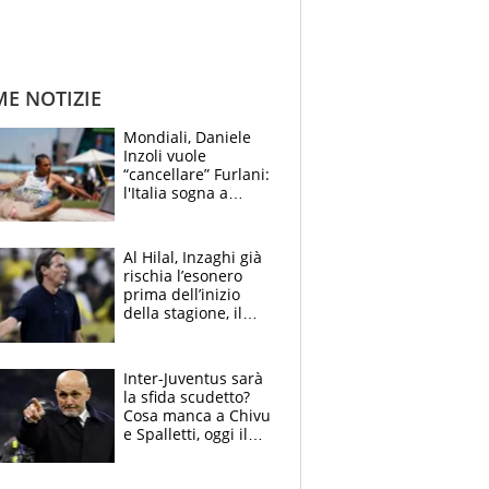
ME NOTIZIE
Mondiali, Daniele
Inzoli vuole
“cancellare” Furlani:
l'Italia sogna a
Eugene. Castellani
da record, Succo in
finale
Al Hilal, Inzaghi già
rischia l’esonero
prima dell’inizio
della stagione, il
retroscena
Inter-Juventus sarà
la sfida scudetto?
Cosa manca a Chivu
e Spalletti, oggi il
primo antipasto