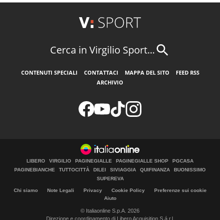
Cerca in Virgilio Sport...
CONTENUTI SPECIALI
CONTATTACI
MAPPA DEL SITO
FEED RSS
ARCHIVIO
LIBERO
VIRGILIO
PAGINEGIALLE
PAGINEGIALLE SHOP
PGCASA
PAGINEBIANCHE
TUTTOCITTÀ
DILEI
SIVIAGGIA
QUIFINANZA
BUONISSIMO
SUPEREVA
Chi siamo
Note Legali
Privacy
Cookie Policy
Preferenze sui cookie
Aiuto
© Italiaonline S.p.A. 2026
Direzione e coordinamento di Libero Acquisition S.á r.l.