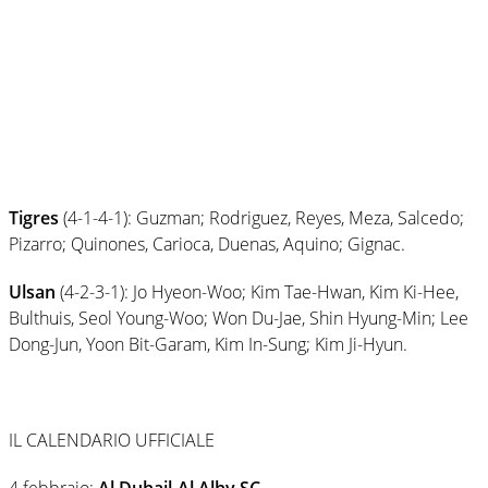
Tigres
(4-1-4-1): Guzman; Rodriguez, Reyes, Meza, Salcedo;
Pizarro; Quinones, Carioca, Duenas, Aquino; Gignac.
Ulsan
(4-2-3-1): Jo Hyeon-Woo; Kim Tae-Hwan, Kim Ki-Hee,
Bulthuis, Seol Young-Woo; Won Du-Jae, Shin Hyung-Min; Lee
Dong-Jun, Yoon Bit-Garam, Kim In-Sung; Kim Ji-Hyun.
IL CALENDARIO UFFICIALE
4 febbraio:
Al Duhail-Al Alhy SC