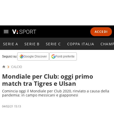
ACCEDI
SERIE A
SERIE B
SERIE C
COPPA ITALIA
CHAMP
Seguici su:
Google Discover
Fonti preferite
CALCIO
Mondiale per Club: oggi primo
match tra Tigres e Ulsan
Comincia oggi il Mondiale per Club 2020, rinviato a causa della
pandemia: in campo messicani e giapponesi
04/02/21 15:13