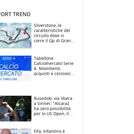
ORT TREND
Silverstone, le
caratteristiche del
circuito dove si
corre il Gp di Gran
Bretagna del
Motomondiale
Tabellone
Calciomercato Serie
A. Movimenti,
acquisti e cessioni:
estate 2026-27
Rusedski, via libera
a Sinner: "Alcaraz
ha zero possibilità
per lo US Open, il
2026 forse è gà
finito per lui"
Fifa, Infantino è