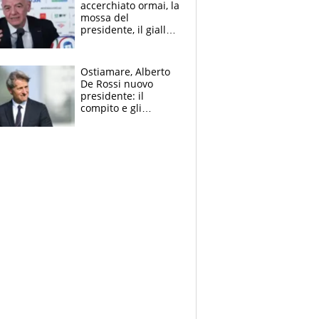
accerchiato ormai, la
mossa del
presidente, il giallo
dimissioni e la verità
sulla telefonata a
Trump
Ostiamare, Alberto
De Rossi nuovo
presidente: il
compito e gli
obiettivi ricevuti dal
figlio Daniele