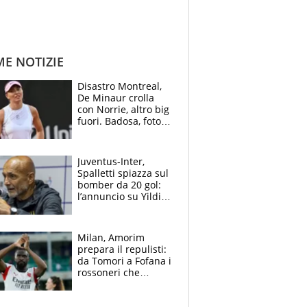
ME NOTIZIE
Disastro Montreal,
De Minaur crolla
con Norrie, altro big
fuori. Badosa, foto
dall'ospedale e fan
preoccupati
Juventus-Inter,
Spalletti spiazza sul
bomber da 20 gol:
l’annuncio su Yildiz
e la risposta su
Bastoni
Milan, Amorim
prepara il repulisti:
da Tomori a Fofana i
rossoneri che
rischiano il “taglio”