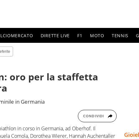
ALCIOMERCATO
DIRETTE LIVE
F1
MOTO
TENNIS
G
eferite
: oro per la staffetta
ra
minile in Germania
CONDIVIDI
 biathlon in corso in Germania, ad Oberhof. Il
Gioie
uela Comola, Dorothea Wierer, Hannah Auchentaller