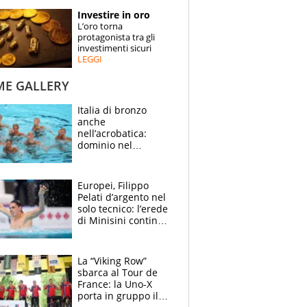
STORIE
Investire in oro
L’oro torna
SPECIALI
protagonista tra gli
investimenti sicuri
LEGGI
ESPERTI
ME GALLERY
CONTATTI
Italia di bronzo
anche
nell’acrobatica:
dominio nel
medagliere, ora
tocca a Ceccon, Curti
e compagni
Europei, Filippo
continuare
Pelati d’argento nel
solo tecnico: l’erede
di Minisini continua
a stupire, Los
Angeles è già nel
mirino
La “Viking Row”
sbarca al Tour de
France: la Uno-X
porta in gruppo il