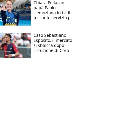
Chiara Pellacani,
papà Paolo
s'emoziona in tv: il
toccante servizio per
il TG di LA7 dopo i 5
ori agli Europei
Caso Sebastiano
Esposito, il mercato
si sblocca dopo
l’irruzione di Corona
nella querelle col
Cagliari: spuntano
due big