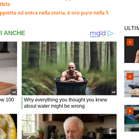
tlete
pietta ed entra nella storia, è oro pure nella 5
ULTI