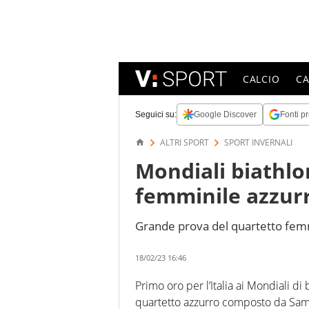
CALCIO
C
Seguici su:
Google Discover
Fonti pr
ALTRI SPORT
SPORT INVERNALI
Mondiali biathlon
femminile azzur
Grande prova del quartetto fem
18/02/23 16:46
Primo oro per l’Italia ai Mondiali di
quartetto azzurro composto da Sam