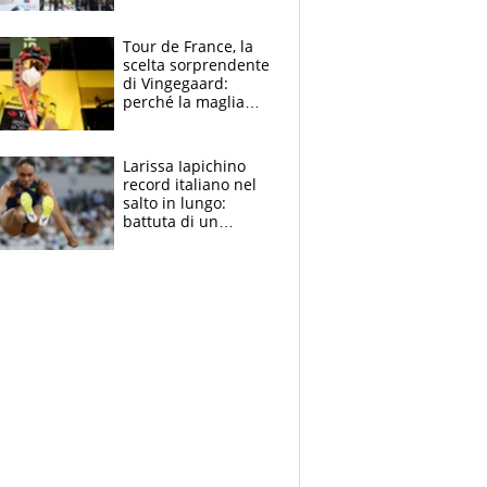
rito della Norvegia
di Haaland e
compagni
Tour de France, la
scelta sorprendente
di Vingegaard:
perché la maglia
gialla indossa la
mascherina, il
rischio da evitare
Larissa Iapichino
record italiano nel
salto in lungo:
battuta di un
centimetro mamma
Fiona May