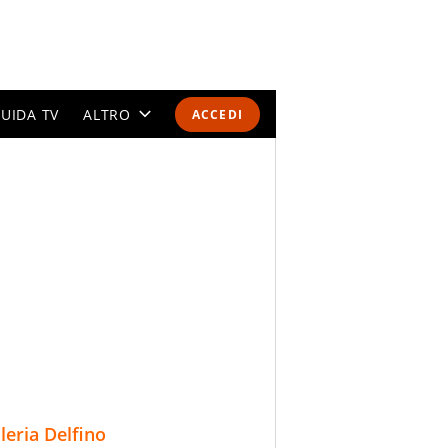
UIDA TV
ALTRO
ACCEDI
CALENDARI E CLASSIFICHE
ALTRI SPORT
MONDIALI 2026
OLIMPIADI
GOSSIP
LIFESTYLE
lleria Delfino