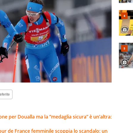
eferite
one per Doualla ma la “medaglia sicura” è un’altra:
 Tour de France femminile scoppia lo scandalo: un